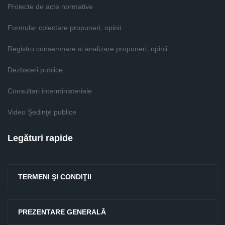
Proiecte de acte normative
Formular colectare propuneri, opinii
Registru consemnare si analizare propuneri, opinii
Dezbateri publice
Consultari interministeriale
Video Şedinţe publice
Legături rapide
TERMENI ŞI CONDIŢII
PREZENTARE GENERALĂ