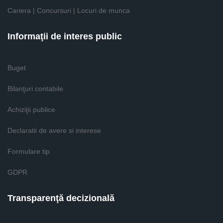
Cariera | Concursuri | Locuri de munca
Informaţii de interes public
Buget
Bilanţuri contabile
Achiziţii publice
Declaratii de avere si interese
Formulare tip
GDPR
Transparenţă decizională