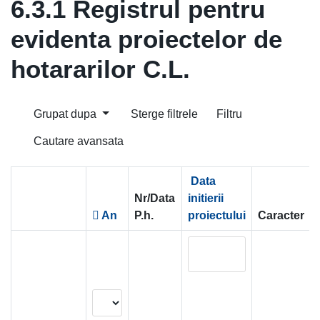
6.3.1 Registrul pentru
evidenta proiectelor de
hotararilor C.L.
Grupat dupa
Sterge filtrele
Filtru
Cautare avansata
Data
Nr/Data
initierii
An
P.h.
proiectului
Caracter