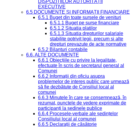
DISPOZIȚIILOR AUTORITĂȚII
EXECUTIVE
6.5 DOCUMENTE ȘI INFORMAȚII FINANCIARE
6.5.1 Buget din toate sursele de venituri
6.5.1.1 Buget pe surse financiare
6.5.1.2 Situatia platilor
6.5.1.3 Situatia drepturilor salariale
stabilite potrivit legii, precum si alte
drepturi prevazute de acte normative
6.5.2 Bilanturi contabile
6.6. ALTE DOCUMENTE
6.6.1 Obiecțiile cu privire la legalitate,
efectuate în scris de secretarul general al
Comunei
6.6.2 Informații din oficiu asupra
problemelor de interes public care urmează
să fie dezbătute de Consiliul local al
comunei
6.6.3 Minutele în care se consemnează, în
rezumat, punctele de vedere exprimate de
participanți la ședinele publice
6.6.4 Procesele-verbale ale ședințelor
Consiliului local al comunei
6.6.5 Declarații de căsătorie