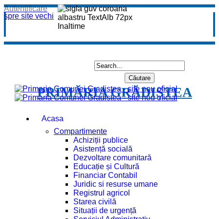
Autentificare
spre site vechi
PRIMĂRIA GRĂDIȘTEA
Acasa
Compartimente
Achiziții publice
Asistență socială
Dezvoltare comunitară
Educație și Cultură
Financiar Contabil
Juridic si resurse umane
Registrul agricol
Starea civilă
Situații de urgență