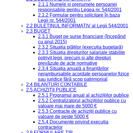
2.1.1 Numele și prenumele persoanei
responsabile pentru Legea nr. 544/2001
2.1.2 Formular pentru solicitare în baza
Legii nr. 544/2001
2.2 BULETINUL INFORMATIV al Legii 544/2001
2.3 BUGET
2.3.1 Buget pe surse financiare (începând
cu anul 2015)
2.3.2 Situația plăților (execuția bugetară)
2.3.3 Situația drepturilor salariale stabilite
potrivit legii, precum și alte drepturi
prevăzute de acte normative
2.3.4 Situația anuală a finanțărilor
nerambursabile acordate persoanelor fizice
sau juridice fără scop patrimonial
2.4 BILANȚURI CONTABILE
2.5 ACHIZIȚII PUBLICE
2.5.1 Programul anual al achizițiilor publice
2.5.2 Centralizatorul achizițiilor publice cu
valoare mai mare de 5000 €
2.5.3 Contracte de achiziții publice cu
valoare de peste 5000 €
2.5.4 Documente privind execuția
contractelor
2.6 FORMULARE TIP