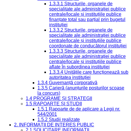
1.3.3.1 Structurile, organele de
specialitate ale administrației publice
centrale/locale și instituțiile publice
finanțate total sau parțial prin bugetul
instituției
1.3.3.2 Structurile, organele de
specialitate ale administrației publice
centrale/locale și instituțiile publice
coordonate de conducătorul instituției
1.3.3.3 Structurile, organele de
specialitate ale administrației publice
centrale/locale și instituțiile publice
aflate în subordinea instituției
1.3.3.4 Unitățile care funcționează sub
autoritatea instituției
1.3.4 Guvernanță corporativă
1.3.5 Carieră (anunțurile posturilor scoase
la concurs)
1.4 PROGRAME ȘI STRATEGII
1.5 RAPOARTE ȘI STUDII
1.5.1 Rapoarte de de aplicare a Legii nr.
544/2001
1.5.2 Studii realizate
2. INFORMAȚII DE INTERES PUBLIC
2.1 SOLICITARE INFORMAȚII