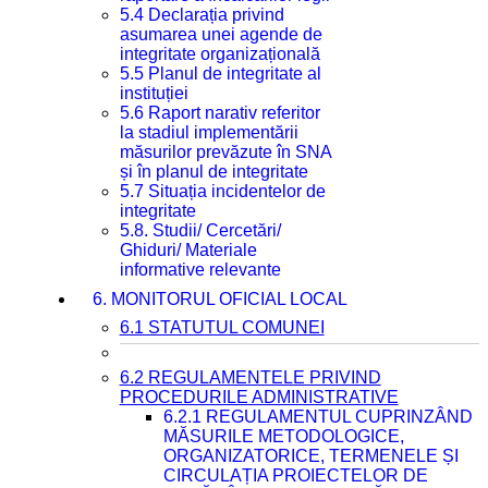
5.4 Declarația privind
asumarea unei agende de
integritate organizațională
5.5 Planul de integritate al
instituției
5.6 Raport narativ referitor
la stadiul implementării
măsurilor prevăzute în SNA
și în planul de integritate
5.7 Situația incidentelor de
integritate
5.8. Studii/ Cercetări/
Ghiduri/ Materiale
informative relevante
6. MONITORUL OFICIAL LOCAL
6.1 STATUTUL COMUNEI
6.2 REGULAMENTELE PRIVIND
PROCEDURILE ADMINISTRATIVE
6.2.1 REGULAMENTUL CUPRINZÂND
MĂSURILE METODOLOGICE,
ORGANIZATORICE, TERMENELE ȘI
CIRCULAȚIA PROIECTELOR DE