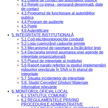
4.1 Datele de contact ale autorităților publice
4.2 Relații cu presa - persoană desemnată, date
de contact
4.3 Programul de funcționare al autorităților
publice
4.4 Program de audiențe
4.5 Petiții
4.6 Autentificare
5. INTEGRITATE INSTITUȚIONALĂ
5.1 Cod etic/deontologic/de conduită
5.2 Lista cuprinzând cadourile primite
5.3 Mecanismul de raportare a încălcărilor legii
5.4 Declarația privind asumarea unei agende de
integritate organizațională
5.5 Planul de integritate al instituției
5.6 Raport narativ referitor la stadiul implementării
măsurilor prevăzute în SNA și în planul de
integritate
5.7 Situația incidentelor de integritate
5.8. Studii/ Cercetări/ Ghiduri/ Materiale
informative relevante
6. MONITORUL OFICIAL LOCAL
6.1 STATUTUL COMUNEI
6.2 REGULAMENTELE PRIVIND
PROCEDURILE ADMINISTRATIVE