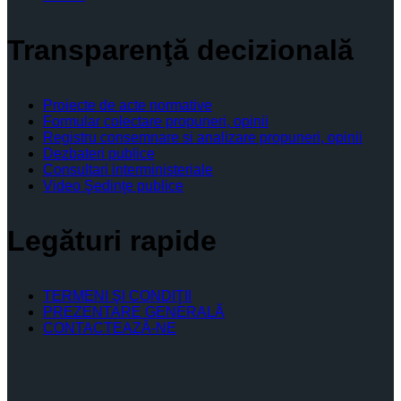
Transparenţă decizională
Proiecte de acte normative
Formular colectare propuneri, opinii
Registru consemnare si analizare propuneri, opinii
Dezbateri publice
Consultari interministeriale
Video Şedinţe publice
Legături rapide
TERMENI ŞI CONDIŢII
PREZENTARE GENERALĂ
CONTACTEAZĂ-NE