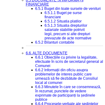
6.5 DOCUMENTE ȘI INFORMAȚII
FINANCIARE
6.5.1 Buget din toate sursele de venituri
6.5.1.1 Buget pe surse
financiare
6.5.1.2 Situatia platilor
6.5.1.3 Situatia drepturilor
salariale stabilite potrivit
legii, precum si alte drepturi
prevazute de acte normative
6.5.2 Bilanturi contabile
6.6. ALTE DOCUMENTE
6.6.1 Obiecțiile cu privire la legalitate,
efectuate în scris de secretarul general al
Comunei
6.6.2 Informații din oficiu asupra
problemelor de interes public care
urmează să fie dezbătute de Consiliul
local al comunei
6.6.3 Minutele în care se consemnează,
în rezumat, punctele de vedere
exprimate de participanți la ședinele
publice
6.6.4 Procesele-verbale ale ședințelor