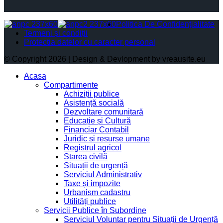
Politica De Confidențialitate
Termeni și condiții
Protectia datelor cu caracter personal
© Copyright 2026 | Design & Devlopment by vreausite.eu
Acasa
Compartimente
Achiziții publice
Asistență socială
Dezvoltare comunitară
Educație și Cultură
Financiar Contabil
Juridic si resurse umane
Registrul agricol
Starea civilă
Situații de urgență
Serviciul Administrativ
Taxe și impozite
Urbanism cadastru
Utilități publice
Servicii Publice în Subordine
Serviciul Voluntar pentru Situații de Urgență