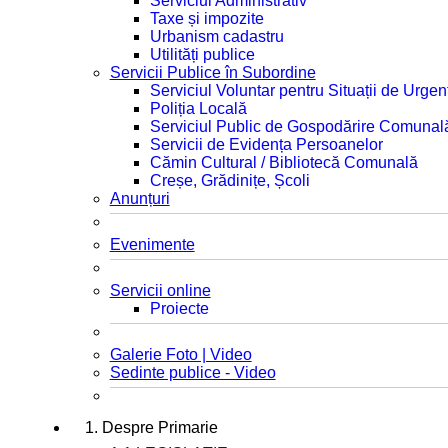
Serviciul Administrativ
Taxe și impozite
Urbanism cadastru
Utilități publice
Servicii Publice în Subordine
Serviciul Voluntar pentru Situații de Urgen
Poliția Locală
Serviciul Public de Gospodărire Comunal
Servicii de Evidența Persoanelor
Cămin Cultural / Bibliotecă Comunală
Creșe, Grădinițe, Școli
Anunțuri
Evenimente
Servicii online
Proiecte
Galerie Foto | Video
Sedinte publice - Video
1. Despre Primarie