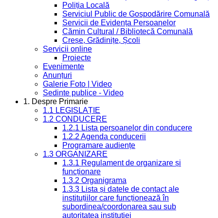
Poliția Locală
Serviciul Public de Gospodărire Comunală
Servicii de Evidența Persoanelor
Cămin Cultural / Bibliotecă Comunală
Creșe, Grădinițe, Școli
Servicii online
Proiecte
Evenimente
Anunțuri
Galerie Foto | Video
Sedinte publice - Video
1. Despre Primarie
1.1 LEGISLAȚIE
1.2 CONDUCERE
1.2.1 Lista persoanelor din conducere
1.2.2 Agenda conducerii
Programare audiențe
1.3 ORGANIZARE
1.3.1 Regulament de organizare și
funcționare
1.3.2 Organigrama
1.3.3 Lista și datele de contact ale
instituțiilor care funcționează în
subordinea/coordonarea sau sub
autoritatea instituției