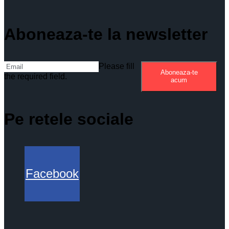
Aboneaza-te la newsletter
Please fill
Aboneaza-te
the required field.
acum
Pe retele sociale
Facebook