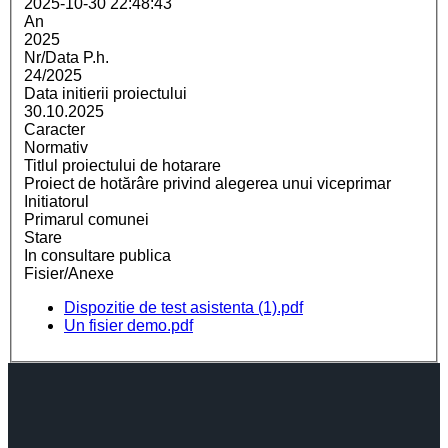
2025-10-30 22:48:43
An
2025
Nr/Data P.h.
24/2025
Data initierii proiectului
30.10.2025
Caracter
Normativ
Titlul proiectului de hotarare
Proiect de hotărâre privind alegerea unui viceprimar
Initiatorul
Primarul comunei
Stare
In consultare publica
Fisier/Anexe
Dispozitie de test asistenta (1).pdf
Un fisier demo.pdf