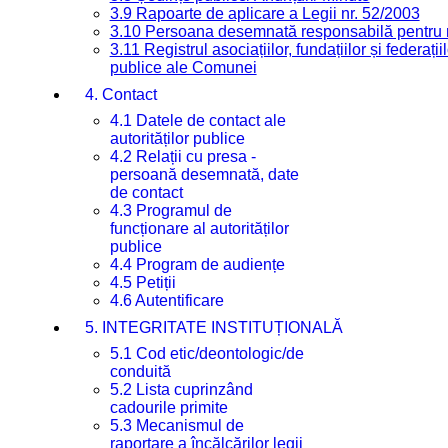
3.9 Rapoarte de aplicare a Legii nr. 52/2003
3.10 Persoana desemnată responsabilă pentru re
3.11 Registrul asociațiilor, fundațiilor și federații
publice ale Comunei
4. Contact
4.1 Datele de contact ale
autorităților publice
4.2 Relații cu presa -
persoană desemnată, date
de contact
4.3 Programul de
funcționare al autorităților
publice
4.4 Program de audiențe
4.5 Petiții
4.6 Autentificare
5. INTEGRITATE INSTITUȚIONALĂ
5.1 Cod etic/deontologic/de
conduită
5.2 Lista cuprinzând
cadourile primite
5.3 Mecanismul de
raportare a încălcărilor legii