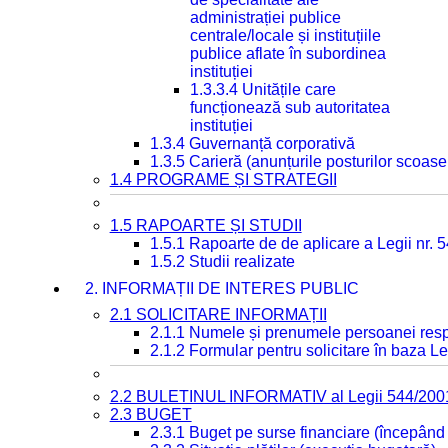
administrației publice
centrale/locale și instituțiile
publice aflate în subordinea
instituției
1.3.3.4 Unitățile care
funcționează sub autoritatea
instituției
1.3.4 Guvernanță corporativă
1.3.5 Carieră (anunțurile posturilor scoase
1.4 PROGRAME ȘI STRATEGII
1.5 RAPOARTE ȘI STUDII
1.5.1 Rapoarte de de aplicare a Legii nr. 
1.5.2 Studii realizate
2. INFORMAȚII DE INTERES PUBLIC
2.1 SOLICITARE INFORMAȚII
2.1.1 Numele și prenumele persoanei resp
2.1.2 Formular pentru solicitare în baza Le
2.2 BULETINUL INFORMATIV al Legii 544/200
2.3 BUGET
2.3.1 Buget pe surse financiare (începând