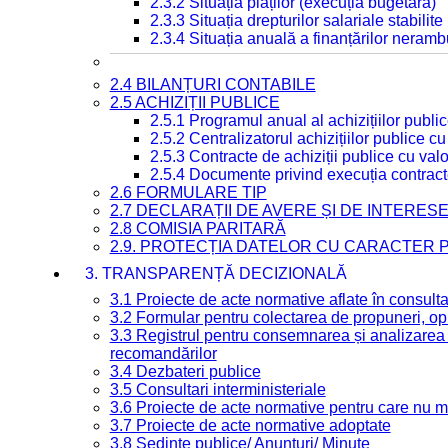
2.3.2 Situația plăților (execuția bugetară)
2.3.3 Situația drepturilor salariale stabilit
2.3.4 Situația anuală a finanțărilor neramb
2.4 BILANȚURI CONTABILE
2.5 ACHIZIȚII PUBLICE
2.5.1 Programul anual al achizițiilor publi
2.5.2 Centralizatorul achizițiilor publice 
2.5.3 Contracte de achiziții publice cu va
2.5.4 Documente privind execuția contract
2.6 FORMULARE TIP
2.7 DECLARAȚII DE AVERE ȘI DE INTERES
2.8 COMISIA PARITARĂ
2.9. PROTECȚIA DATELOR CU CARACTER
3. TRANSPARENȚĂ DECIZIONALĂ
3.1 Proiecte de acte normative aflate în consult
3.2 Formular pentru colectarea de propuneri, opi
3.3 Registrul pentru consemnarea și analizarea p
recomandărilor
3.4 Dezbateri publice
3.5 Consultari interministeriale
3.6 Proiecte de acte normative pentru care nu ma
3.7 Proiecte de acte normative adoptate
3.8 Ședințe publice/ Anunțuri/ Minute