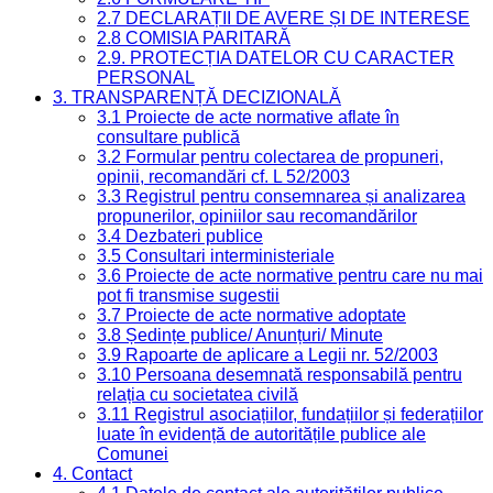
2.7 DECLARAȚII DE AVERE ȘI DE INTERESE
2.8 COMISIA PARITARĂ
2.9. PROTECȚIA DATELOR CU CARACTER
PERSONAL
3. TRANSPARENȚĂ DECIZIONALĂ
3.1 Proiecte de acte normative aflate în
consultare publică
3.2 Formular pentru colectarea de propuneri,
opinii, recomandări cf. L 52/2003
3.3 Registrul pentru consemnarea și analizarea
propunerilor, opiniilor sau recomandărilor
3.4 Dezbateri publice
3.5 Consultari interministeriale
3.6 Proiecte de acte normative pentru care nu mai
pot fi transmise sugestii
3.7 Proiecte de acte normative adoptate
3.8 Ședințe publice/ Anunțuri/ Minute
3.9 Rapoarte de aplicare a Legii nr. 52/2003
3.10 Persoana desemnată responsabilă pentru
relația cu societatea civilă
3.11 Registrul asociațiilor, fundațiilor și federațiilor
luate în evidență de autoritățile publice ale
Comunei
4. Contact