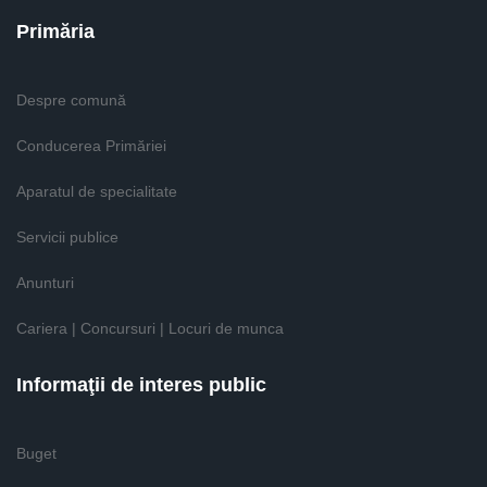
Primăria
Despre comună
Conducerea Primăriei
Aparatul de specialitate
Servicii publice
Anunturi
Cariera | Concursuri | Locuri de munca
Informaţii de interes public
Buget