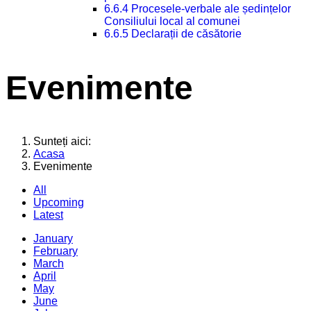
6.6.4 Procesele-verbale ale ședințelor
Consiliului local al comunei
6.6.5 Declarații de căsătorie
Evenimente
Sunteți aici:
Acasa
Evenimente
All
Upcoming
Latest
January
February
March
April
May
June