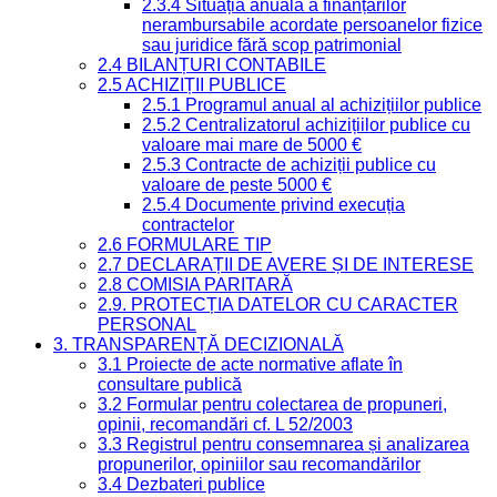
2.3.4 Situația anuală a finanțărilor
nerambursabile acordate persoanelor fizice
sau juridice fără scop patrimonial
2.4 BILANȚURI CONTABILE
2.5 ACHIZIȚII PUBLICE
2.5.1 Programul anual al achizițiilor publice
2.5.2 Centralizatorul achizițiilor publice cu
valoare mai mare de 5000 €
2.5.3 Contracte de achiziții publice cu
valoare de peste 5000 €
2.5.4 Documente privind execuția
contractelor
2.6 FORMULARE TIP
2.7 DECLARAȚII DE AVERE ȘI DE INTERESE
2.8 COMISIA PARITARĂ
2.9. PROTECȚIA DATELOR CU CARACTER
PERSONAL
3. TRANSPARENȚĂ DECIZIONALĂ
3.1 Proiecte de acte normative aflate în
consultare publică
3.2 Formular pentru colectarea de propuneri,
opinii, recomandări cf. L 52/2003
3.3 Registrul pentru consemnarea și analizarea
propunerilor, opiniilor sau recomandărilor
3.4 Dezbateri publice