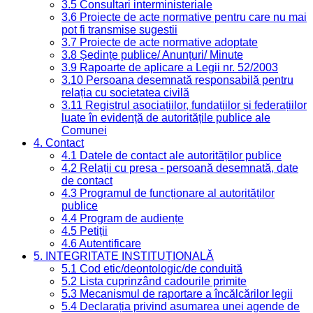
3.5 Consultari interministeriale
3.6 Proiecte de acte normative pentru care nu mai
pot fi transmise sugestii
3.7 Proiecte de acte normative adoptate
3.8 Ședințe publice/ Anunțuri/ Minute
3.9 Rapoarte de aplicare a Legii nr. 52/2003
3.10 Persoana desemnată responsabilă pentru
relația cu societatea civilă
3.11 Registrul asociațiilor, fundațiilor și federațiilor
luate în evidență de autoritățile publice ale
Comunei
4. Contact
4.1 Datele de contact ale autorităților publice
4.2 Relații cu presa - persoană desemnată, date
de contact
4.3 Programul de funcționare al autorităților
publice
4.4 Program de audiențe
4.5 Petiții
4.6 Autentificare
5. INTEGRITATE INSTITUȚIONALĂ
5.1 Cod etic/deontologic/de conduită
5.2 Lista cuprinzând cadourile primite
5.3 Mecanismul de raportare a încălcărilor legii
5.4 Declarația privind asumarea unei agende de