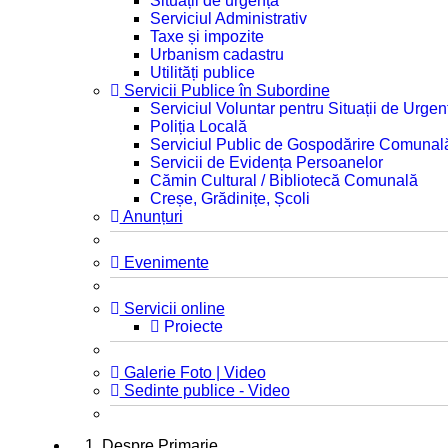
Situații de urgență
Serviciul Administrativ
Taxe și impozite
Urbanism cadastru
Utilități publice
Servicii Publice în Subordine
Serviciul Voluntar pentru Situații de Urgen
Poliția Locală
Serviciul Public de Gospodărire Comunal
Servicii de Evidența Persoanelor
Cămin Cultural / Bibliotecă Comunală
Creșe, Grădinițe, Școli
Anunțuri
Evenimente
Servicii online
Proiecte
Galerie Foto | Video
Sedinte publice - Video
1. Despre Primarie