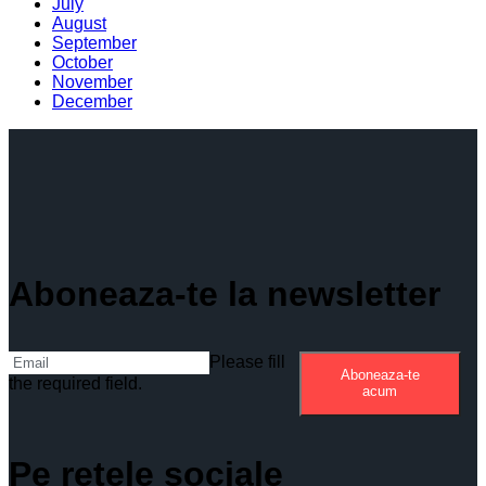
July
August
September
October
November
December
Aboneaza-te la newsletter
Please fill
Aboneaza-te
the required field.
acum
Pe retele sociale