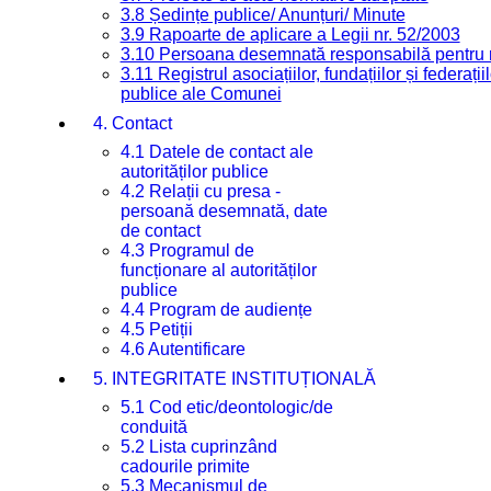
3.8 Ședințe publice/ Anunțuri/ Minute
3.9 Rapoarte de aplicare a Legii nr. 52/2003
3.10 Persoana desemnată responsabilă pentru re
3.11 Registrul asociațiilor, fundațiilor și federații
publice ale Comunei
4. Contact
4.1 Datele de contact ale
autorităților publice
4.2 Relații cu presa -
persoană desemnată, date
de contact
4.3 Programul de
funcționare al autorităților
publice
4.4 Program de audiențe
4.5 Petiții
4.6 Autentificare
5. INTEGRITATE INSTITUȚIONALĂ
5.1 Cod etic/deontologic/de
conduită
5.2 Lista cuprinzând
cadourile primite
5.3 Mecanismul de