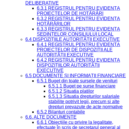
DELIBERATIVE
6.3.1 REGISTRUL PENTRU EVIDENȚA
PROIECTELOR DE HOTĂRÂRI
6.3.2 REGISTRUL PENTRU EVIDENȚA
HOTĂRÂRILOR
6.3.3 REGISTRUL PENTRU EVIDENȚA
ȘEDINȚELOR CONSILIULUI LOCAL
6.4 DISPOZIȚIILE AUTORITĂȚII EXECUTIVE
6.4.1 REGISTRUL PENTRU EVIDENȚA
PROIECTELOR DE DISPOZIȚII ALE
AUTORITĂȚII EXECUTIVE
6.4.2 REGISTRUL PENTRU EVIDENȚA
DISPOZIȚIILOR AUTORITĂȚII
EXECUTIVE
6.5 DOCUMENTE ȘI INFORMAȚII FINANCIARE
6.5.1 Buget din toate sursele de venituri
6.5.1.1 Buget pe surse financiare
6.5.1.2 Situatia platilor
6.5.1.3 Situatia drepturilor salariale
stabilite potrivit legii, precum si alte
drepturi prevazute de acte normative
6.5.2 Bilanturi contabile
6.6. ALTE DOCUMENTE
6.6.1 Obiecțiile cu privire la legalitate,
efectuate în scris de secretarul general al