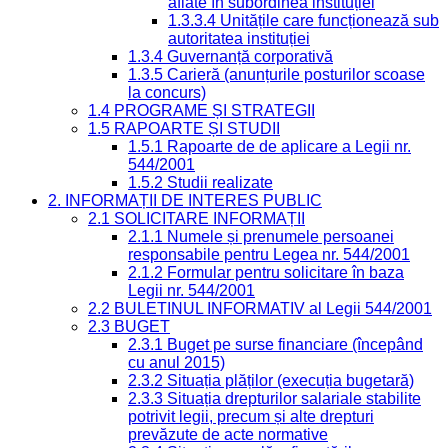
aflate în subordinea instituției
1.3.3.4 Unitățile care funcționează sub
autoritatea instituției
1.3.4 Guvernanță corporativă
1.3.5 Carieră (anunțurile posturilor scoase
la concurs)
1.4 PROGRAME ȘI STRATEGII
1.5 RAPOARTE ȘI STUDII
1.5.1 Rapoarte de de aplicare a Legii nr.
544/2001
1.5.2 Studii realizate
2. INFORMAȚII DE INTERES PUBLIC
2.1 SOLICITARE INFORMAȚII
2.1.1 Numele și prenumele persoanei
responsabile pentru Legea nr. 544/2001
2.1.2 Formular pentru solicitare în baza
Legii nr. 544/2001
2.2 BULETINUL INFORMATIV al Legii 544/2001
2.3 BUGET
2.3.1 Buget pe surse financiare (începând
cu anul 2015)
2.3.2 Situația plăților (execuția bugetară)
2.3.3 Situația drepturilor salariale stabilite
potrivit legii, precum și alte drepturi
prevăzute de acte normative