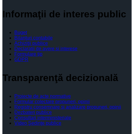
Informaţii de interes public
Buget
Bilanţuri contabile
Achiziţii publice
Declaratii de avere si interese
Formulare tip
GDPR
Transparenţă decizională
Proiecte de acte normative
Formular colectare propuneri, opinii
Registru consemnare si analizare propuneri, opinii
Dezbateri publice
Consultari interministeriale
Video Şedinţe publice