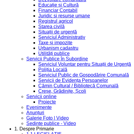
Educație și Cultură
Financiar Contabil
Juridic si resurse umane
Registrul agricol
Starea civilă
Situații de urgență
Serviciul Administrativ
Taxe și impozite
Urbanism cadastru
Utilități publice
Servicii Publice în Subordine
Serviciul Voluntar pentru Situații de Urgență
Poliția Locală
Serviciul Public de Gospodărire Comunală
Servicii de Evidența Persoanelor
Cămin Cultural / Bibliotecă Comunală
Creșe, Grădinițe, Școli
Servicii online
Proiecte
Evenimente
Anunțuri
Galerie Foto | Video
Sedinte publice - Video
1. Despre Primarie