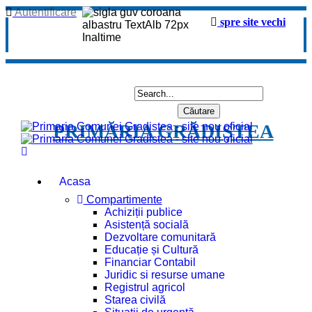
Autentificare
spre site vechi
PRIMĂRIA GRĂDIȘTEA
Acasa
Compartimente
Achiziții publice
Asistență socială
Dezvoltare comunitară
Educație și Cultură
Financiar Contabil
Juridic si resurse umane
Registrul agricol
Starea civilă