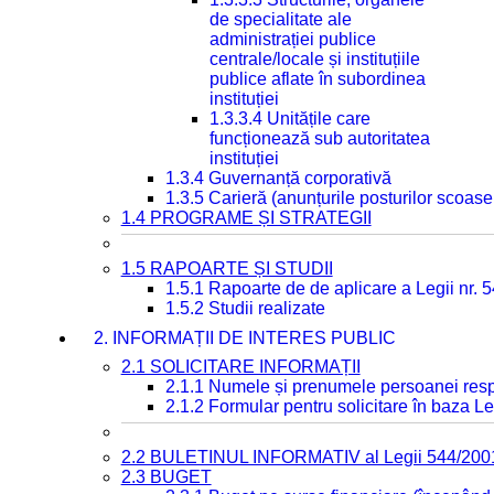
de specialitate ale
administrației publice
centrale/locale și instituțiile
publice aflate în subordinea
instituției
1.3.3.4 Unitățile care
funcționează sub autoritatea
instituției
1.3.4 Guvernanță corporativă
1.3.5 Carieră (anunțurile posturilor scoase
1.4 PROGRAME ȘI STRATEGII
1.5 RAPOARTE ȘI STUDII
1.5.1 Rapoarte de de aplicare a Legii nr. 
1.5.2 Studii realizate
2. INFORMAȚII DE INTERES PUBLIC
2.1 SOLICITARE INFORMAȚII
2.1.1 Numele și prenumele persoanei resp
2.1.2 Formular pentru solicitare în baza Le
2.2 BULETINUL INFORMATIV al Legii 544/200
2.3 BUGET