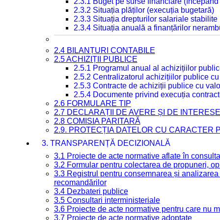
2.3.1 Buget pe surse financiare (începând
2.3.2 Situația plăților (execuția bugetară)
2.3.3 Situația drepturilor salariale stabilit
2.3.4 Situația anuală a finanțărilor neramb
2.4 BILANȚURI CONTABILE
2.5 ACHIZIȚII PUBLICE
2.5.1 Programul anual al achizițiilor publi
2.5.2 Centralizatorul achizițiilor publice 
2.5.3 Contracte de achiziții publice cu va
2.5.4 Documente privind execuția contract
2.6 FORMULARE TIP
2.7 DECLARAȚII DE AVERE ȘI DE INTERES
2.8 COMISIA PARITARĂ
2.9. PROTECȚIA DATELOR CU CARACTER
3. TRANSPARENȚĂ DECIZIONALĂ
3.1 Proiecte de acte normative aflate în consult
3.2 Formular pentru colectarea de propuneri, opi
3.3 Registrul pentru consemnarea și analizarea p
recomandărilor
3.4 Dezbateri publice
3.5 Consultari interministeriale
3.6 Proiecte de acte normative pentru care nu ma
3.7 Proiecte de acte normative adoptate