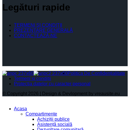
Legături rapide
TERMENI ŞI CONDIŢII
PREZENTARE GENERALĂ
CONTACTEAZĂ-NE
Politica De Confidențialitate
Termeni și condiții
Protectia datelor cu caracter personal
© Copyright 2026 | Design & Devlopment by vreausite.eu
Acasa
Compartimente
Achiziții publice
Asistență socială
Dezvoltare comunitară