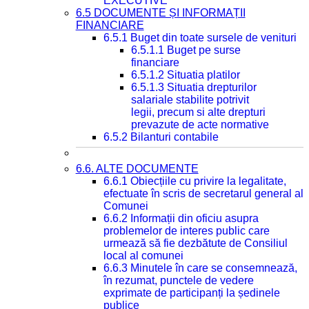
EXECUTIVE
6.5 DOCUMENTE ȘI INFORMAȚII
FINANCIARE
6.5.1 Buget din toate sursele de venituri
6.5.1.1 Buget pe surse
financiare
6.5.1.2 Situatia platilor
6.5.1.3 Situatia drepturilor
salariale stabilite potrivit
legii, precum si alte drepturi
prevazute de acte normative
6.5.2 Bilanturi contabile
6.6. ALTE DOCUMENTE
6.6.1 Obiecțiile cu privire la legalitate,
efectuate în scris de secretarul general al
Comunei
6.6.2 Informații din oficiu asupra
problemelor de interes public care
urmează să fie dezbătute de Consiliul
local al comunei
6.6.3 Minutele în care se consemnează,
în rezumat, punctele de vedere
exprimate de participanți la ședinele
publice