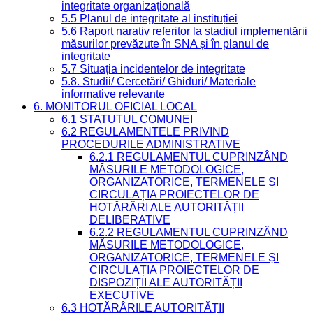
integritate organizațională
5.5 Planul de integritate al instituției
5.6 Raport narativ referitor la stadiul implementării
măsurilor prevăzute în SNA și în planul de
integritate
5.7 Situația incidentelor de integritate
5.8. Studii/ Cercetări/ Ghiduri/ Materiale
informative relevante
6. MONITORUL OFICIAL LOCAL
6.1 STATUTUL COMUNEI
6.2 REGULAMENTELE PRIVIND
PROCEDURILE ADMINISTRATIVE
6.2.1 REGULAMENTUL CUPRINZÂND
MĂSURILE METODOLOGICE,
ORGANIZATORICE, TERMENELE ȘI
CIRCULAȚIA PROIECTELOR DE
HOTĂRÂRI ALE AUTORITĂȚII
DELIBERATIVE
6.2.2 REGULAMENTUL CUPRINZÂND
MĂSURILE METODOLOGICE,
ORGANIZATORICE, TERMENELE ȘI
CIRCULAȚIA PROIECTELOR DE
DISPOZIȚII ALE AUTORITĂȚII
EXECUTIVE
6.3 HOTĂRÂRILE AUTORITĂȚII