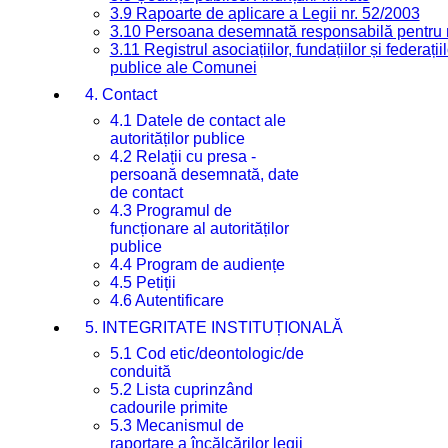
3.9 Rapoarte de aplicare a Legii nr. 52/2003
3.10 Persoana desemnată responsabilă pentru re
3.11 Registrul asociațiilor, fundațiilor și federații
publice ale Comunei
4. Contact
4.1 Datele de contact ale
autorităților publice
4.2 Relații cu presa -
persoană desemnată, date
de contact
4.3 Programul de
funcționare al autorităților
publice
4.4 Program de audiențe
4.5 Petiții
4.6 Autentificare
5. INTEGRITATE INSTITUȚIONALĂ
5.1 Cod etic/deontologic/de
conduită
5.2 Lista cuprinzând
cadourile primite
5.3 Mecanismul de
raportare a încălcărilor legii