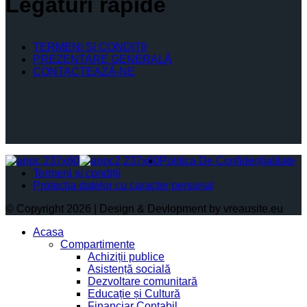
Legături rapide
TERMENI ŞI CONDIŢII
PREZENTARE GENERALĂ
CONTACTEAZĂ-NE
Politica De Confidențialitate
Termeni și condiții
Protectia datelor cu caracter personal
© Copyright 2026 | Design & Devlopment by vreausite.eu
Acasa
Compartimente
Achiziții publice
Asistență socială
Dezvoltare comunitară
Educație și Cultură
Financiar Contabil