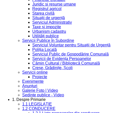
Juridic si resurse umane
Registrul agricol
Starea civilă
Situații de urgență
Serviciul Administrativ
Taxe și impozite
Urbanism cadastru
Utilități publice
Servicii Publice în Subordine
Serviciul Voluntar pentru Situații de Urgență
Poliția Locală
Serviciul Public de Gospodărire Comunală
Servicii de Evidența Persoanelor
Cămin Cultural / Bibliotecă Comunală
Creșe, Grădinițe, Școli
Servicii online
Proiecte
Evenimente
Anunțuri
Galerie Foto | Video
Sedinte publice - Video
1. Despre Primarie
1.1 LEGISLAȚIE
1.2 CONDUCERE