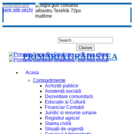
Autentificare
spre site vechi
PRIMĂRIA GRĂDIȘTEA
Acasa
Compartimente
Achiziții publice
Asistență socială
Dezvoltare comunitară
Educație și Cultură
Financiar Contabil
Juridic si resurse umane
Registrul agricol
Starea civilă
Situații de urgență