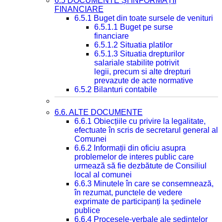
6.5 DOCUMENTE ȘI INFORMAȚII
FINANCIARE
6.5.1 Buget din toate sursele de venituri
6.5.1.1 Buget pe surse
financiare
6.5.1.2 Situatia platilor
6.5.1.3 Situatia drepturilor
salariale stabilite potrivit
legii, precum si alte drepturi
prevazute de acte normative
6.5.2 Bilanturi contabile
6.6. ALTE DOCUMENTE
6.6.1 Obiecțiile cu privire la legalitate,
efectuate în scris de secretarul general al
Comunei
6.6.2 Informații din oficiu asupra
problemelor de interes public care
urmează să fie dezbătute de Consiliul
local al comunei
6.6.3 Minutele în care se consemnează,
în rezumat, punctele de vedere
exprimate de participanți la ședinele
publice
6.6.4 Procesele-verbale ale ședințelor