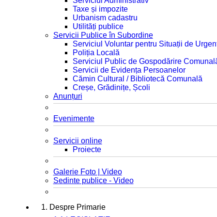
Serviciul Administrativ
Taxe și impozite
Urbanism cadastru
Utilități publice
Servicii Publice în Subordine
Serviciul Voluntar pentru Situații de Urgen
Poliția Locală
Serviciul Public de Gospodărire Comunal
Servicii de Evidența Persoanelor
Cămin Cultural / Bibliotecă Comunală
Creșe, Grădinițe, Școli
Anunțuri
Evenimente
Servicii online
Proiecte
Galerie Foto | Video
Sedinte publice - Video
1. Despre Primarie