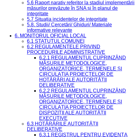
5.6 Raport narativ referitor la stadiul implementării
măsurilor prevăzute în SNA și în planul de
integritate
5.7 Situația incidentelor de integritate
5.8. Studii/ Cercetări/ Ghiduri/ Materiale
informative relevante
6. MONITORUL OFICIAL LOCAL
6.1 STATUTUL COMUNEI
6.2 REGULAMENTELE PRIVIND
PROCEDURILE ADMINISTRATIVE
6.2.1 REGULAMENTUL CUPRINZÂND
MĂSURILE METODOLOGICE,
ORGANIZATORICE, TERMENELE ȘI
CIRCULAȚIA PROIECTELOR DE
HOTĂRÂRI ALE AUTORITĂȚII
DELIBERATIVE
6.2.2 REGULAMENTUL CUPRINZÂND
MĂSURILE METODOLOGICE,
ORGANIZATORICE, TERMENELE ȘI
CIRCULAȚIA PROIECTELOR DE
DISPOZIȚII ALE AUTORITĂȚII
EXECUTIVE
6.3 HOTĂRÂRILE AUTORITĂȚII
DELIBERATIVE
6.3.1 REGISTRUL PENTRU EVIDENȚA