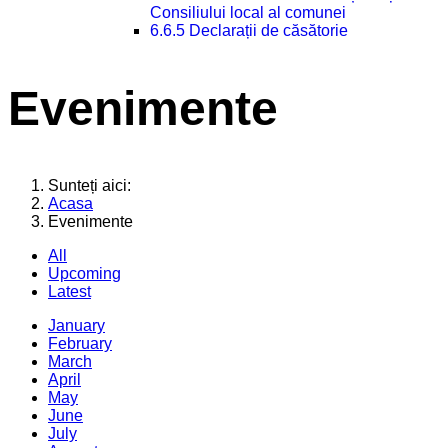
Consiliului local al comunei
6.6.5 Declarații de căsătorie
Evenimente
Sunteți aici:
Acasa
Evenimente
All
Upcoming
Latest
January
February
March
April
May
June
July