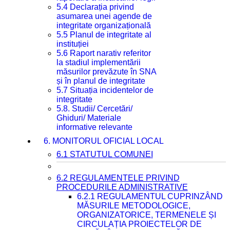
5.4 Declarația privind
asumarea unei agende de
integritate organizațională
5.5 Planul de integritate al
instituției
5.6 Raport narativ referitor
la stadiul implementării
măsurilor prevăzute în SNA
și în planul de integritate
5.7 Situația incidentelor de
integritate
5.8. Studii/ Cercetări/
Ghiduri/ Materiale
informative relevante
6. MONITORUL OFICIAL LOCAL
6.1 STATUTUL COMUNEI
6.2 REGULAMENTELE PRIVIND
PROCEDURILE ADMINISTRATIVE
6.2.1 REGULAMENTUL CUPRINZÂND
MĂSURILE METODOLOGICE,
ORGANIZATORICE, TERMENELE ȘI
CIRCULAȚIA PROIECTELOR DE