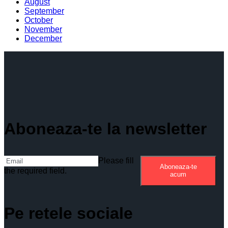
August
September
October
November
December
Aboneaza-te la newsletter
Please fill
Aboneaza-te
the required field.
acum
Pe retele sociale