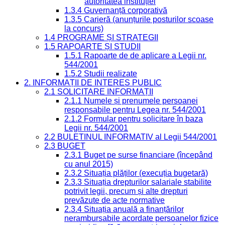
autoritatea instituției
1.3.4 Guvernanță corporativă
1.3.5 Carieră (anunțurile posturilor scoase
la concurs)
1.4 PROGRAME ȘI STRATEGII
1.5 RAPOARTE ȘI STUDII
1.5.1 Rapoarte de de aplicare a Legii nr.
544/2001
1.5.2 Studii realizate
2. INFORMAȚII DE INTERES PUBLIC
2.1 SOLICITARE INFORMAȚII
2.1.1 Numele și prenumele persoanei
responsabile pentru Legea nr. 544/2001
2.1.2 Formular pentru solicitare în baza
Legii nr. 544/2001
2.2 BULETINUL INFORMATIV al Legii 544/2001
2.3 BUGET
2.3.1 Buget pe surse financiare (începând
cu anul 2015)
2.3.2 Situația plăților (execuția bugetară)
2.3.3 Situația drepturilor salariale stabilite
potrivit legii, precum și alte drepturi
prevăzute de acte normative
2.3.4 Situația anuală a finanțărilor
nerambursabile acordate persoanelor fizice