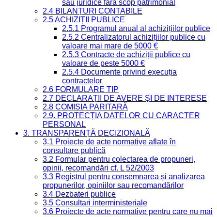
sau juridice fără scop patrimonial
2.4 BILANȚURI CONTABILE
2.5 ACHIZIȚII PUBLICE
2.5.1 Programul anual al achizițiilor publice
2.5.2 Centralizatorul achizițiilor publice cu
valoare mai mare de 5000 €
2.5.3 Contracte de achiziții publice cu
valoare de peste 5000 €
2.5.4 Documente privind execuția
contractelor
2.6 FORMULARE TIP
2.7 DECLARAȚII DE AVERE ȘI DE INTERESE
2.8 COMISIA PARITARĂ
2.9. PROTECȚIA DATELOR CU CARACTER
PERSONAL
3. TRANSPARENȚĂ DECIZIONALĂ
3.1 Proiecte de acte normative aflate în
consultare publică
3.2 Formular pentru colectarea de propuneri,
opinii, recomandări cf. L 52/2003
3.3 Registrul pentru consemnarea și analizarea
propunerilor, opiniilor sau recomandărilor
3.4 Dezbateri publice
3.5 Consultari interministeriale
3.6 Proiecte de acte normative pentru care nu mai