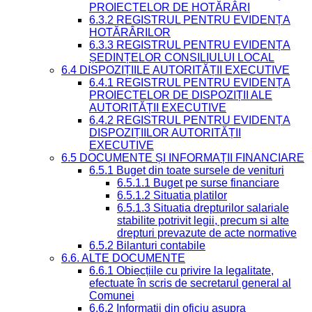
PROIECTELOR DE HOTĂRÂRI
6.3.2 REGISTRUL PENTRU EVIDENȚA
HOTĂRÂRILOR
6.3.3 REGISTRUL PENTRU EVIDENȚA
ȘEDINȚELOR CONSILIULUI LOCAL
6.4 DISPOZIȚIILE AUTORITĂȚII EXECUTIVE
6.4.1 REGISTRUL PENTRU EVIDENȚA
PROIECTELOR DE DISPOZIȚII ALE
AUTORITĂȚII EXECUTIVE
6.4.2 REGISTRUL PENTRU EVIDENȚA
DISPOZIȚIILOR AUTORITĂȚII
EXECUTIVE
6.5 DOCUMENTE ȘI INFORMAȚII FINANCIARE
6.5.1 Buget din toate sursele de venituri
6.5.1.1 Buget pe surse financiare
6.5.1.2 Situatia platilor
6.5.1.3 Situatia drepturilor salariale
stabilite potrivit legii, precum si alte
drepturi prevazute de acte normative
6.5.2 Bilanturi contabile
6.6. ALTE DOCUMENTE
6.6.1 Obiecțiile cu privire la legalitate,
efectuate în scris de secretarul general al
Comunei
6.6.2 Informații din oficiu asupra