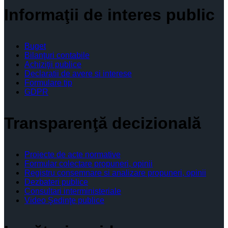
Informaţii de interes public
Buget
Bilanţuri contabile
Achiziţii publice
Declaratii de avere si interese
Formulare tip
GDPR
Transparenţă decizională
Proiecte de acte normative
Formular colectare propuneri, opinii
Registru consemnare si analizare propuneri, opinii
Dezbateri publice
Consultari interministeriale
Video Şedinţe publice