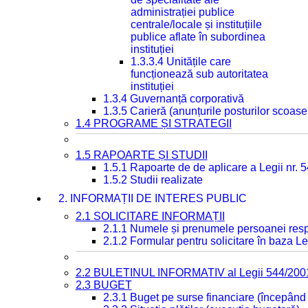
administrației publice
centrale/locale și instituțiile
publice aflate în subordinea
instituției
1.3.3.4 Unitățile care
funcționează sub autoritatea
instituției
1.3.4 Guvernanță corporativă
1.3.5 Carieră (anunțurile posturilor scoase
1.4 PROGRAME ȘI STRATEGII
1.5 RAPOARTE ȘI STUDII
1.5.1 Rapoarte de de aplicare a Legii nr. 
1.5.2 Studii realizate
2. INFORMAȚII DE INTERES PUBLIC
2.1 SOLICITARE INFORMAȚII
2.1.1 Numele și prenumele persoanei resp
2.1.2 Formular pentru solicitare în baza Le
2.2 BULETINUL INFORMATIV al Legii 544/200
2.3 BUGET
2.3.1 Buget pe surse financiare (începând