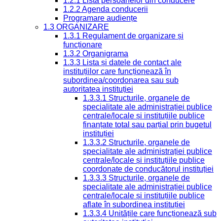
1.2.1 Lista persoanelor din conducere
1.2.2 Agenda conducerii
Programare audiențe
1.3 ORGANIZARE
1.3.1 Regulament de organizare și
funcționare
1.3.2 Organigrama
1.3.3 Lista și datele de contact ale
instituțiilor care funcționează în
subordinea/coordonarea sau sub
autoritatea instituției
1.3.3.1 Structurile, organele de
specialitate ale administrației publice
centrale/locale și instituțiile publice
finanțate total sau parțial prin bugetul
instituției
1.3.3.2 Structurile, organele de
specialitate ale administrației publice
centrale/locale și instituțiile publice
coordonate de conducătorul instituției
1.3.3.3 Structurile, organele de
specialitate ale administrației publice
centrale/locale și instituțiile publice
aflate în subordinea instituției
1.3.3.4 Unitățile care funcționează sub