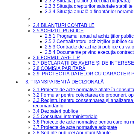
2.3.2 Situația plăților (execuția bugetară)
2.3.3 Situația drepturilor salariale stabilit
2.3.4 Situația anuală a finanțărilor neramb
2.4 BILANȚURI CONTABILE
2.5 ACHIZIȚII PUBLICE
2.5.1 Programul anual al achizițiilor publi
2.5.2 Centralizatorul achizițiilor publice 
2.5.3 Contracte de achiziții publice cu va
2.5.4 Documente privind execuția contract
2.6 FORMULARE TIP
2.7 DECLARAȚII DE AVERE ȘI DE INTERES
2.8 COMISIA PARITARĂ
2.9. PROTECȚIA DATELOR CU CARACTER
3. TRANSPARENȚĂ DECIZIONALĂ
3.1 Proiecte de acte normative aflate în consult
3.2 Formular pentru colectarea de propuneri, opi
3.3 Registrul pentru consemnarea și analizarea p
recomandărilor
3.4 Dezbateri publice
3.5 Consultari interministeriale
3.6 Proiecte de acte normative pentru care nu ma
3.7 Proiecte de acte normative adoptate
3.8 Ședințe publice/ Anunțuri/ Minute