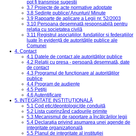
pot fi transmise sugestii
3.7 Proiecte de acte normative adoptate
3.8 Ședințe publice/ Anunțuri/ Minute
3.9 Rapoarte de aplicare a Legii nr. 52/2003
3.10 Persoana desemnată responsabilă pentru
relația cu societatea civilă
3.11 Registrul asociațiilor, fundațiilor și federațiilor
luate în evidență de autoritățile publice ale
Comunei
4. Contact
4.1 Datele de contact ale autorităților publice
4.2 Relații cu presa - persoană desemnată, date
de contact
4.3 Programul de funcționare al autorităților
publice
4.4 Program de audiențe
4.5 Petiții
4.6 Autentificare
5. INTEGRITATE INSTITUȚIONALĂ
5.1 Cod etic/deontologic/de conduită
5.2 Lista cuprinzând cadourile primite
5.3 Mecanismul de raportare a încălcărilor legii
5.4 Declarația privind asumarea unei agende de
integritate organizațională
5.5 Planul de integritate al instituției