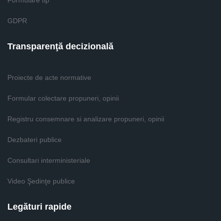
Formulare tip
GDPR
Transparenţă decizională
Proiecte de acte normative
Formular colectare propuneri, opinii
Registru consemnare si analizare propuneri, opinii
Dezbateri publice
Consultari interministeriale
Video Şedinţe publice
Legături rapide