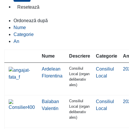
Ordonează după
Nume
Categorie
An
Nume
Descriere
Categorie
A
Consiliul
Ardelean
Consiliul
20
Local (organ
Florentina
Local
deliberativ
ales)
Consiliul
Balaban
Consiliul
20
Local (organ
Valentin
Local
deliberativ
ales)