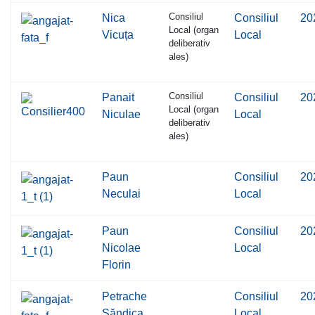
Consiliul
Nica
Consiliul
20
Local (organ
Vicuța
Local
deliberativ
ales)
Consiliul
Panait
Consiliul
20
Local (organ
Niculae
Local
deliberativ
ales)
Paun
Consiliul
20
Neculai
Local
Paun
Consiliul
20
Nicolae
Local
Florin
Petrache
Consiliul
20
Săndica
Local