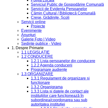
Poliția Locală
Serviciul Public de Gospodărire Comunală
Servicii de Evidența Persoanelor
Cămin Cultural / Bibliotecă Comunală
Creșe, Grădinițe, Școli
Servicii online
Proiecte
Evenimente
Anunțuri
Galerie Foto | Video
Sedinte publice - Video
1. Despre Primarie
1.1 LEGISLAȚIE
1.2 CONDUCERE
1.2.1 Lista persoanelor din conducere
1.2.2 Agenda conducerii
Programare audiențe
1.3 ORGANIZARE
1.3.1 Regulament de organizare și
funcționare
1.3.2 Organigrama
1.3.3 Lista și datele de contact ale
instituțiilor care funcționează în
subordinea/coordonarea sau sub
autoritatea instituției