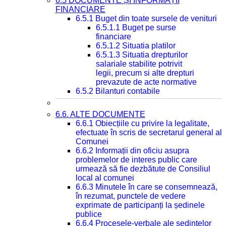
6.5 DOCUMENTE ȘI INFORMAȚII
FINANCIARE
6.5.1 Buget din toate sursele de venituri
6.5.1.1 Buget pe surse
financiare
6.5.1.2 Situatia platilor
6.5.1.3 Situatia drepturilor
salariale stabilite potrivit
legii, precum si alte drepturi
prevazute de acte normative
6.5.2 Bilanturi contabile
6.6. ALTE DOCUMENTE
6.6.1 Obiecțiile cu privire la legalitate,
efectuate în scris de secretarul general al
Comunei
6.6.2 Informații din oficiu asupra
problemelor de interes public care
urmează să fie dezbătute de Consiliul
local al comunei
6.6.3 Minutele în care se consemnează,
în rezumat, punctele de vedere
exprimate de participanți la ședinele
publice
6.6.4 Procesele-verbale ale ședințelor