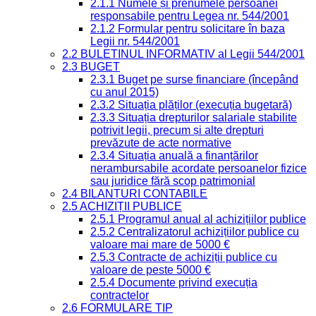
2.1.1 Numele și prenumele persoanei
responsabile pentru Legea nr. 544/2001
2.1.2 Formular pentru solicitare în baza
Legii nr. 544/2001
2.2 BULETINUL INFORMATIV al Legii 544/2001
2.3 BUGET
2.3.1 Buget pe surse financiare (începând
cu anul 2015)
2.3.2 Situația plăților (execuția bugetară)
2.3.3 Situația drepturilor salariale stabilite
potrivit legii, precum și alte drepturi
prevăzute de acte normative
2.3.4 Situația anuală a finanțărilor
nerambursabile acordate persoanelor fizice
sau juridice fără scop patrimonial
2.4 BILANȚURI CONTABILE
2.5 ACHIZIȚII PUBLICE
2.5.1 Programul anual al achizițiilor publice
2.5.2 Centralizatorul achizițiilor publice cu
valoare mai mare de 5000 €
2.5.3 Contracte de achiziții publice cu
valoare de peste 5000 €
2.5.4 Documente privind execuția
contractelor
2.6 FORMULARE TIP