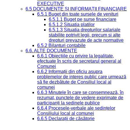
EXECUTIVE
6.5 DOCUMENTE ȘI INFORMAȚII FINANCIARE
6.5.1 Buget din toate sursele de venituri
6.5.1.1 Buget pe surse financiare
6.5.1.2 Situatia platilor
6.5.1.3 Situatia drepturilor salariale
stabilite potrivit legii, precum si alte
drepturi prevazute de acte normative
6.5.2 Bilanturi contabile
6.6. ALTE DOCUMENTE
6.6.1 Obiecțiile cu privire la legalitate,
efectuate în scris de secretarul general al
Comunei
6.6.2 Informații din oficiu asupra
problemelor de interes public care urmează
să fie dezbătute de Consiliul local al
comunei
6.6.3 Minutele în care se consemnează, în
rezumat, punctele de vedere exprimate de
participanți la ședinele publice
6.6.4 Procesele-verbale ale ședințelor
Consiliului local al comunei
6.6.5 Declarații de căsătorie