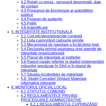
4.2 Relații cu presa - persoană desemnată, date
de contact
4.3 Programul de funcționare al autorităților
publice
4.4 Program de audiențe
4.5 Petiții
4.6 Autentificare
5. INTEGRITATE INSTITUȚIONALĂ
5.1 Cod etic/deontologic/de conduită
5.2 Lista cuprinzând cadourile primite
5.3 Mecanismul de raportare a încălcărilor legii
5.4 Declarația privind asumarea unei agende de
integritate organizațională
5.5 Planul de integritate al instituției
5.6 Raport narativ referitor la stadiul implementării
măsurilor prevăzute în SNA și în planul de
integritate
5.7 Situația incidentelor de integritate
5.8. Studii/ Cercetări/ Ghiduri/ Materiale
informative relevante
6. MONITORUL OFICIAL LOCAL
6.1 STATUTUL COMUNEI
6.2 REGULAMENTELE PRIVIND
PROCEDURILE ADMINISTRATIVE
6.2.1 REGULAMENTUL CUPRINZÂND