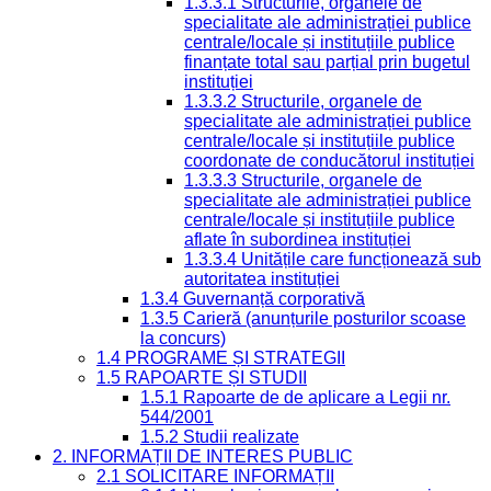
1.3.3.1 Structurile, organele de
specialitate ale administrației publice
centrale/locale și instituțiile publice
finanțate total sau parțial prin bugetul
instituției
1.3.3.2 Structurile, organele de
specialitate ale administrației publice
centrale/locale și instituțiile publice
coordonate de conducătorul instituției
1.3.3.3 Structurile, organele de
specialitate ale administrației publice
centrale/locale și instituțiile publice
aflate în subordinea instituției
1.3.3.4 Unitățile care funcționează sub
autoritatea instituției
1.3.4 Guvernanță corporativă
1.3.5 Carieră (anunțurile posturilor scoase
la concurs)
1.4 PROGRAME ȘI STRATEGII
1.5 RAPOARTE ȘI STUDII
1.5.1 Rapoarte de de aplicare a Legii nr.
544/2001
1.5.2 Studii realizate
2. INFORMAȚII DE INTERES PUBLIC
2.1 SOLICITARE INFORMAȚII