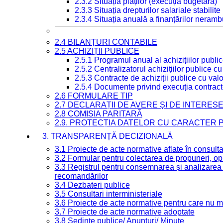
2.3.2 Situația plăților (execuția bugetară)
2.3.3 Situația drepturilor salariale stabilit
2.3.4 Situația anuală a finanțărilor neramb
2.4 BILANȚURI CONTABILE
2.5 ACHIZIȚII PUBLICE
2.5.1 Programul anual al achizițiilor publi
2.5.2 Centralizatorul achizițiilor publice 
2.5.3 Contracte de achiziții publice cu va
2.5.4 Documente privind execuția contract
2.6 FORMULARE TIP
2.7 DECLARAȚII DE AVERE ȘI DE INTERES
2.8 COMISIA PARITARĂ
2.9. PROTECȚIA DATELOR CU CARACTER
3. TRANSPARENȚĂ DECIZIONALĂ
3.1 Proiecte de acte normative aflate în consult
3.2 Formular pentru colectarea de propuneri, opi
3.3 Registrul pentru consemnarea și analizarea p
recomandărilor
3.4 Dezbateri publice
3.5 Consultari interministeriale
3.6 Proiecte de acte normative pentru care nu ma
3.7 Proiecte de acte normative adoptate
3.8 Ședințe publice/ Anunțuri/ Minute