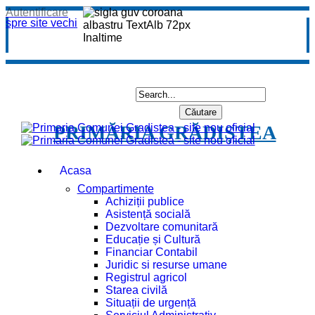
Autentificare
spre site vechi
PRIMĂRIA GRĂDIȘTEA
Acasa
Compartimente
Achiziții publice
Asistență socială
Dezvoltare comunitară
Educație și Cultură
Financiar Contabil
Juridic si resurse umane
Registrul agricol
Starea civilă
Situații de urgență