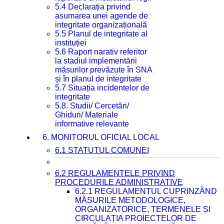
5.4 Declarația privind
asumarea unei agende de
integritate organizațională
5.5 Planul de integritate al
instituției
5.6 Raport narativ referitor
la stadiul implementării
măsurilor prevăzute în SNA
și în planul de integritate
5.7 Situația incidentelor de
integritate
5.8. Studii/ Cercetări/
Ghiduri/ Materiale
informative relevante
6. MONITORUL OFICIAL LOCAL
6.1 STATUTUL COMUNEI
6.2 REGULAMENTELE PRIVIND
PROCEDURILE ADMINISTRATIVE
6.2.1 REGULAMENTUL CUPRINZÂND
MĂSURILE METODOLOGICE,
ORGANIZATORICE, TERMENELE ȘI
CIRCULAȚIA PROIECTELOR DE