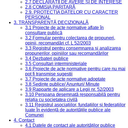
2.7 DECLARAȚII DE AVERE ȘI DE INTERESE
2.8 COMISIA PARITARĂ
2.9. PROTECȚIA DATELOR CU CARACTER
PERSONAL
3. TRANSPARENȚĂ DECIZIONALĂ
3.1 Proiecte de acte normative aflate în
consultare publică
3.2 Formular pentru colectarea de propuneri,
opinii, recomandări cf. L 52/2003
3.3 Registrul pentru consemnarea și analizarea
propunerilor, opiniilor sau recomandărilor
3.4 Dezbateri publice
3.5 Consultari interministeriale
3.6 Proiecte de acte normative pentru care nu mai
pot fi transmise sugestii
3.7 Proiecte de acte normative adoptate
3.8 Ședințe publice/ Anunțuri/ Minute
3.9 Rapoarte de aplicare a Legii nr. 52/2003
3.10 Persoana desemnată responsabilă pentru
relația cu societatea civilă
3.11 Registrul asociațiilor, fundațiilor și federațiilor
luate în evidență de autoritățile publice ale
Comunei
4. Contact
4.1 Datele de contact ale autorităților publice