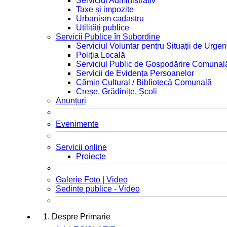
Serviciul Administrativ
Taxe și impozite
Urbanism cadastru
Utilități publice
Servicii Publice în Subordine
Serviciul Voluntar pentru Situații de Urgen
Poliția Locală
Serviciul Public de Gospodărire Comunal
Servicii de Evidența Persoanelor
Cămin Cultural / Bibliotecă Comunală
Creșe, Grădinițe, Școli
Anunțuri
Evenimente
Servicii online
Proiecte
Galerie Foto | Video
Sedinte publice - Video
1. Despre Primarie