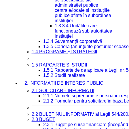
administrației publice
centrale/locale și instituțiile
publice aflate în subordinea
instituției
1.3.3.4 Unitățile care
funcționează sub autoritatea
instituției
1.3.4 Guvernanță corporativă
1.3.5 Carieră (anunțurile posturilor scoase
1.4 PROGRAME ȘI STRATEGII
1.5 RAPOARTE ȘI STUDII
1.5.1 Rapoarte de de aplicare a Legii nr. 
1.5.2 Studii realizate
2. INFORMAȚII DE INTERES PUBLIC
2.1 SOLICITARE INFORMAȚII
2.1.1 Numele și prenumele persoanei resp
2.1.2 Formular pentru solicitare în baza Le
2.2 BULETINUL INFORMATIV al Legii 544/200
2.3 BUGET
2.3.1 Buget pe surse financiare (începând