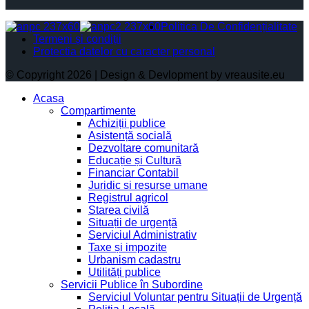
Politica De Confidențialitate
Termeni și condiții
Protectia datelor cu caracter personal
© Copyright 2026 | Design & Devlopment by vreausite.eu
Acasa
Compartimente
Achiziții publice
Asistență socială
Dezvoltare comunitară
Educație și Cultură
Financiar Contabil
Juridic si resurse umane
Registrul agricol
Starea civilă
Situații de urgență
Serviciul Administrativ
Taxe și impozite
Urbanism cadastru
Utilități publice
Servicii Publice în Subordine
Serviciul Voluntar pentru Situații de Urgență