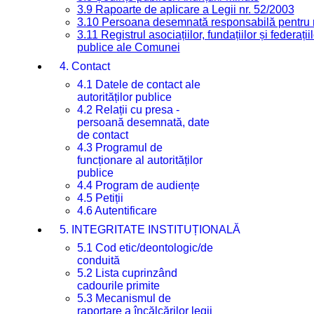
3.9 Rapoarte de aplicare a Legii nr. 52/2003
3.10 Persoana desemnată responsabilă pentru re
3.11 Registrul asociațiilor, fundațiilor și federații
publice ale Comunei
4. Contact
4.1 Datele de contact ale
autorităților publice
4.2 Relații cu presa -
persoană desemnată, date
de contact
4.3 Programul de
funcționare al autorităților
publice
4.4 Program de audiențe
4.5 Petiții
4.6 Autentificare
5. INTEGRITATE INSTITUȚIONALĂ
5.1 Cod etic/deontologic/de
conduită
5.2 Lista cuprinzând
cadourile primite
5.3 Mecanismul de
raportare a încălcărilor legii