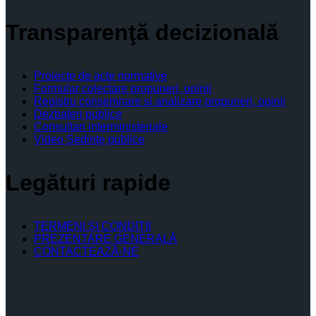
Transparenţă decizională
Proiecte de acte normative
Formular colectare propuneri, opinii
Registru consemnare si analizare propuneri, opinii
Dezbateri publice
Consultari interministeriale
Video Şedinţe publice
Legături rapide
TERMENI ŞI CONDIŢII
PREZENTARE GENERALĂ
CONTACTEAZĂ-NE