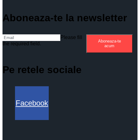
Aboneaza-te la newsletter
Please fill
Aboneaza-te
the required field.
acum
Pe retele sociale
Facebook