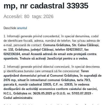
mp, nr cadastral 33935
Accesări: 80
tags:
2026
Deschide
anuntul
1. Informații generale privind concedentul, în special denumirea, codul
de identificare fiscală, adresa, numărul de telefon, fax şi/sau adresa de
e-mail, persoană de contact:
Comuna Grădiștea, Str. Calea Călărași,
nr. 132, Grădiștea, judeţul Călărași, telefon 0242336017, fax
0242336164, email
Această adresă de email este protejată contra
spambots. Trebuie să activați JavaScript pentru a o vedea.
2. Informații generale privind obiectul concesiunii, în special descrierea
şi identificarea bunului care urmează să fie concesionat:
Teren
aparținând domeniului privat al Comunei Grădiștea, în suprafață de
2476 mp, situat în intravilanul comunei Grădiștea, tarla 70/3,
parcela 6, număr cadastral 33935, C.F. nr. 33935, în vederea
desfășurării de activități economice conform caietului de sarcini,
H.C.L. Grădiștea nr. 36/26.05.2025 și O.U.G. nr. 57/03.07.2019 -
Codul administrativ.