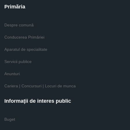
Primăria
Despre comună
Conducerea Primăriei
Aparatul de specialitate
Servicii publice
Anunturi
Cariera | Concursuri | Locuri de munca
Informaţii de interes public
Buget