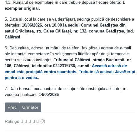
4.3. Numărul de exemplare în care trebuie depusă fiecare ofertă:
1
exemplar original.
5. Data şi locul la care se va desfăşura sedinţa publică de deschidere a
ofertelor:
10/06/2026, ora 10.00 la sediul Comunei Grădiștea din
satul Grădiștea, str. Calea Călărași, nr. 132, comuna Grădiștea, jud.
Călărași.
6. Denumirea, adresa, numărul de telefon, fax şi/sau adresa de e-mail
ale instanţei competente în soluţionarea litigiilor apărute şi termenele
pentru sesizarea instanţei:
Tribunalul Călărași, strada București, nr.
106, Călărași, telefon/fax 0242315736, e-mail:
Această adresă de
email este protejată contra spambots. Trebuie să activați JavaScript
pentru a o vedea.
.
7. Data transmiterii anunţului de licitaţie către instituţiile abilitate, în
vederea publicării:
14/05/2026
Articol precedent: Anunt vanzare teren în suprafață de 757 mp
Articolul următor: PUBLICAȚIE DE CONCURS
Prec
Următor
Ratings
(0)