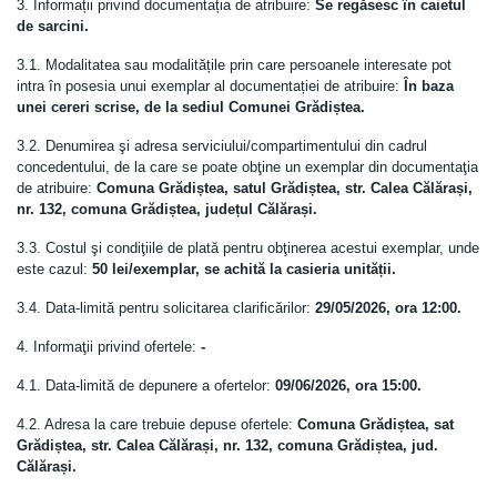
3. Informații privind documentația de atribuire:
Se regăsesc în caietul
de sarcini.
3.1. Modalitatea sau modalitățile prin care persoanele interesate pot
intra în posesia unui exemplar al documentației de atribuire:
În baza
unei cereri scrise, de la sediul Comunei Grădiștea.
3.2. Denumirea şi adresa serviciului/compartimentului din cadrul
concedentului, de la care se poate obţine un exemplar din documentaţia
de atribuire:
Comuna Grădiștea, satul Grădiștea, str. Calea Călărași,
nr. 132, comuna Grădiștea, județul Călărași.
3.3. Costul şi condiţiile de plată pentru obţinerea acestui exemplar, unde
este cazul:
50 lei/exemplar, se achită la casieria unității.
3.4. Data-limită pentru solicitarea clarificărilor:
29/05/2026, ora 12:00.
4. Informaţii privind ofertele:
-
4.1. Data-limită de depunere a ofertelor:
09/06/2026, ora 15:00.
4.2. Adresa la care trebuie depuse ofertele:
Comuna Grădiștea, sat
Grădiștea, str. Calea Călărași, nr. 132, comuna Grădiștea, jud.
Călărași.