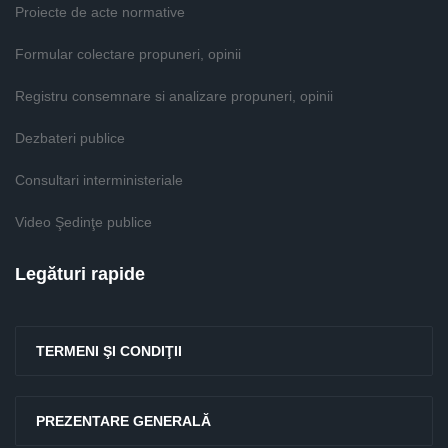
Proiecte de acte normative
Formular colectare propuneri, opinii
Registru consemnare si analizare propuneri, opinii
Dezbateri publice
Consultari interministeriale
Video Şedinţe publice
Legături rapide
TERMENI ŞI CONDIŢII
PREZENTARE GENERALĂ