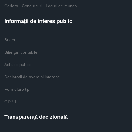
Cariera | Concursuri | Locuri de munca
Informaţii de interes public
Buget
Bilanţuri contabile
Achiziţii publice
Declaratii de avere si interese
Formulare tip
GDPR
Transparenţă decizională