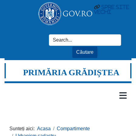
spre site
vechi
PRIMĂRIA GRĂDIȘTEA
Sunteți aici:
Acasa
Compartimente
Urbanism cadastru