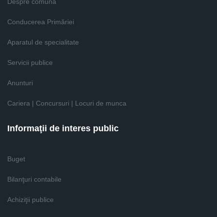
Despre comună
Conducerea Primăriei
Aparatul de specialitate
Servicii publice
Anunturi
Cariera | Concursuri | Locuri de munca
Informaţii de interes public
Buget
Bilanţuri contabile
Achiziţii publice