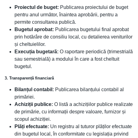
Proiectul de buget:
Publicarea proiectului de buget
pentru anul următor, înaintea aprobării, pentru a
permite consultarea publică.
Bugetul aprobat:
Publicarea bugetului final aprobat
prin hotărâre de consiliu local, cu detalierea veniturilor
și cheltuielilor.
Execuția bugetară:
O raportare periodică (trimestrială
sau semestrială) a modului în care a fost cheltuit
bugetul.
3. Transparență financiară
Bilanțul contabil:
Publicarea bilanțului contabil al
primăriei.
Achiziții publice:
O listă a achizițiilor publice realizate
de primărie, cu informații despre valoare, furnizor și
scopul achiziției.
Plăți efectuate:
Un registru al tuturor plăților efectuate
din bugetul local, în conformitate cu legislația privind