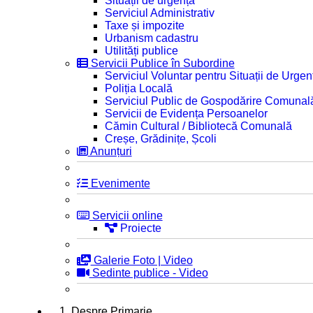
Situații de urgență
Serviciul Administrativ
Taxe și impozite
Urbanism cadastru
Utilități publice
Servicii Publice în Subordine
Serviciul Voluntar pentru Situații de Urgen
Poliția Locală
Serviciul Public de Gospodărire Comunal
Servicii de Evidența Persoanelor
Cămin Cultural / Bibliotecă Comunală
Creșe, Grădinițe, Școli
Anunțuri
Evenimente
Servicii online
Proiecte
Galerie Foto | Video
Sedinte publice - Video
1. Despre Primarie