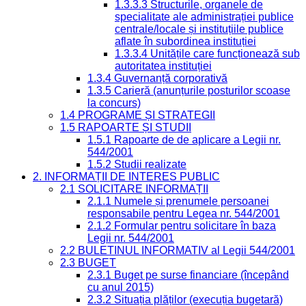
1.3.3.3 Structurile, organele de
specialitate ale administrației publice
centrale/locale și instituțiile publice
aflate în subordinea instituției
1.3.3.4 Unitățile care funcționează sub
autoritatea instituției
1.3.4 Guvernanță corporativă
1.3.5 Carieră (anunțurile posturilor scoase
la concurs)
1.4 PROGRAME ȘI STRATEGII
1.5 RAPOARTE ȘI STUDII
1.5.1 Rapoarte de de aplicare a Legii nr.
544/2001
1.5.2 Studii realizate
2. INFORMAȚII DE INTERES PUBLIC
2.1 SOLICITARE INFORMAȚII
2.1.1 Numele și prenumele persoanei
responsabile pentru Legea nr. 544/2001
2.1.2 Formular pentru solicitare în baza
Legii nr. 544/2001
2.2 BULETINUL INFORMATIV al Legii 544/2001
2.3 BUGET
2.3.1 Buget pe surse financiare (începând
cu anul 2015)
2.3.2 Situația plăților (execuția bugetară)