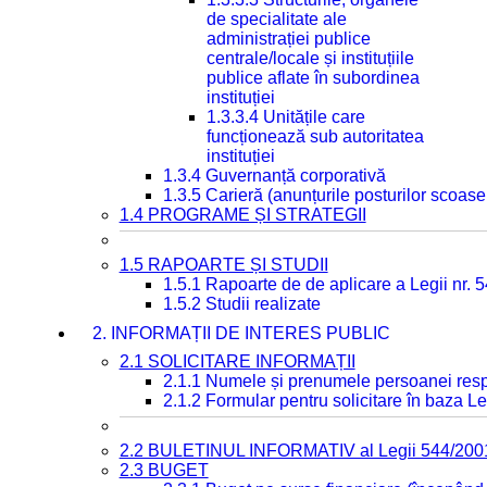
de specialitate ale
administrației publice
centrale/locale și instituțiile
publice aflate în subordinea
instituției
1.3.3.4 Unitățile care
funcționează sub autoritatea
instituției
1.3.4 Guvernanță corporativă
1.3.5 Carieră (anunțurile posturilor scoase
1.4 PROGRAME ȘI STRATEGII
1.5 RAPOARTE ȘI STUDII
1.5.1 Rapoarte de de aplicare a Legii nr. 
1.5.2 Studii realizate
2. INFORMAȚII DE INTERES PUBLIC
2.1 SOLICITARE INFORMAȚII
2.1.1 Numele și prenumele persoanei resp
2.1.2 Formular pentru solicitare în baza Le
2.2 BULETINUL INFORMATIV al Legii 544/200
2.3 BUGET