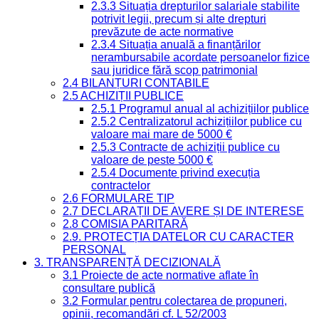
2.3.3 Situația drepturilor salariale stabilite
potrivit legii, precum și alte drepturi
prevăzute de acte normative
2.3.4 Situația anuală a finanțărilor
nerambursabile acordate persoanelor fizice
sau juridice fără scop patrimonial
2.4 BILANȚURI CONTABILE
2.5 ACHIZIȚII PUBLICE
2.5.1 Programul anual al achizițiilor publice
2.5.2 Centralizatorul achizițiilor publice cu
valoare mai mare de 5000 €
2.5.3 Contracte de achiziții publice cu
valoare de peste 5000 €
2.5.4 Documente privind execuția
contractelor
2.6 FORMULARE TIP
2.7 DECLARAȚII DE AVERE ȘI DE INTERESE
2.8 COMISIA PARITARĂ
2.9. PROTECȚIA DATELOR CU CARACTER
PERSONAL
3. TRANSPARENȚĂ DECIZIONALĂ
3.1 Proiecte de acte normative aflate în
consultare publică
3.2 Formular pentru colectarea de propuneri,
opinii, recomandări cf. L 52/2003