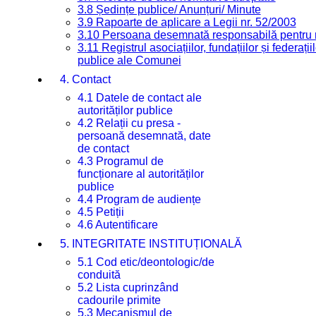
3.8 Ședințe publice/ Anunțuri/ Minute
3.9 Rapoarte de aplicare a Legii nr. 52/2003
3.10 Persoana desemnată responsabilă pentru re
3.11 Registrul asociațiilor, fundațiilor și federații
publice ale Comunei
4. Contact
4.1 Datele de contact ale
autorităților publice
4.2 Relații cu presa -
persoană desemnată, date
de contact
4.3 Programul de
funcționare al autorităților
publice
4.4 Program de audiențe
4.5 Petiții
4.6 Autentificare
5. INTEGRITATE INSTITUȚIONALĂ
5.1 Cod etic/deontologic/de
conduită
5.2 Lista cuprinzând
cadourile primite
5.3 Mecanismul de