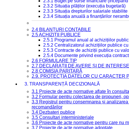
2.3.1 Buget pe surse financiare (începând
2.3.2 Situația plăților (execuția bugetară)
2.3.3 Situația drepturilor salariale stabilit
2.3.4 Situația anuală a finanțărilor neramb
2.4 BILANȚURI CONTABILE
2.5 ACHIZIȚII PUBLICE
2.5.1 Programul anual al achizițiilor publi
2.5.2 Centralizatorul achizițiilor publice 
2.5.3 Contracte de achiziții publice cu va
2.5.4 Documente privind execuția contract
2.6 FORMULARE TIP
2.7 DECLARAȚII DE AVERE ȘI DE INTERES
2.8 COMISIA PARITARĂ
2.9. PROTECȚIA DATELOR CU CARACTER
3. TRANSPARENȚĂ DECIZIONALĂ
3.1 Proiecte de acte normative aflate în consult
3.2 Formular pentru colectarea de propuneri, opi
3.3 Registrul pentru consemnarea și analizarea p
recomandărilor
3.4 Dezbateri publice
3.5 Consultari interministeriale
3.6 Proiecte de acte normative pentru care nu ma
3.7 Proiecte de acte normative adoptate