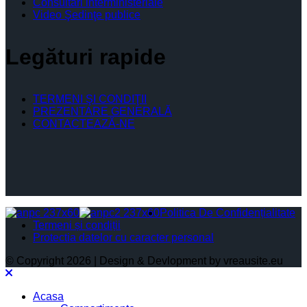
Consultari interministeriale
Video Şedinţe publice
Legături rapide
TERMENI ŞI CONDIŢII
PREZENTARE GENERALĂ
CONTACTEAZĂ-NE
Politica De Confidențialitate
Termeni și condiții
Protectia datelor cu caracter personal
© Copyright 2026 | Design & Devlopment by vreausite.eu
Acasa