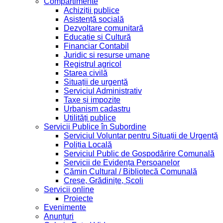
Compartimente
Achiziții publice
Asistență socială
Dezvoltare comunitară
Educație și Cultură
Financiar Contabil
Juridic si resurse umane
Registrul agricol
Starea civilă
Situații de urgență
Serviciul Administrativ
Taxe și impozite
Urbanism cadastru
Utilități publice
Servicii Publice în Subordine
Serviciul Voluntar pentru Situații de Urgență
Poliția Locală
Serviciul Public de Gospodărire Comunală
Servicii de Evidența Persoanelor
Cămin Cultural / Bibliotecă Comunală
Creșe, Grădinițe, Școli
Servicii online
Proiecte
Evenimente
Anunțuri