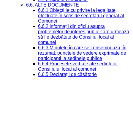
6.6. ALTE DOCUMENTE
6.6.1 Obiecțiile cu privire la legalitate,
efectuate în scris de secretarul general al
Comunei
6.6.2 Informații din oficiu asupra
problemelor de interes public care urmează
să fie dezbătute de Consiliul local al
comunei
6.6.3 Minutele în care se consemnează, în
rezumat, punctele de vedere exprimate de
participanți la ședinele publice
6.6.4 Procesele-verbale ale ședințelor
Consiliului local al comunei
6.6.5 Declarații de căsătorie