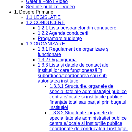
Galerie Foto | Video
Sedinte publice - Video
1. Despre Primarie
1.1 LEGISLAȚIE
1.2 CONDUCERE
1.2.1 Lista persoanelor din conducere
1.2.2 Agenda conducerii
Programare audiențe
1.3 ORGANIZARE
1.3.1 Regulament de organizare și
funcționare
1.3.2 Organigrama
1.3.3 Lista și datele de contact ale
instituțiilor care funcționează în
subordinea/coordonarea sau sub
autoritatea instituției
1.3.3.1 Structurile, organele de
specialitate ale administrației publice
centrale/locale și instituțiile publice
finanțate total sau parțial prin bugetul
instituției
1.3.3.2 Structurile, organele de
specialitate ale administrației publice
centrale/locale și instituțiile publice
coordonate de conducătorul instituției