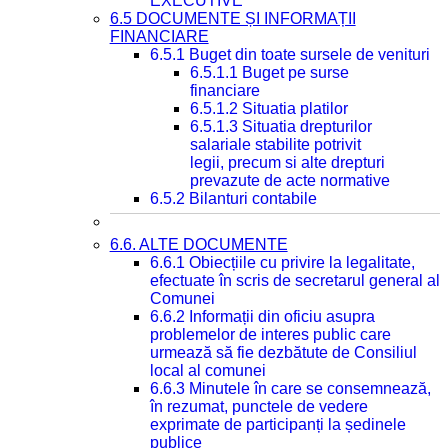
EXECUTIVE
6.5 DOCUMENTE ȘI INFORMAȚII
FINANCIARE
6.5.1 Buget din toate sursele de venituri
6.5.1.1 Buget pe surse
financiare
6.5.1.2 Situatia platilor
6.5.1.3 Situatia drepturilor
salariale stabilite potrivit
legii, precum si alte drepturi
prevazute de acte normative
6.5.2 Bilanturi contabile
6.6. ALTE DOCUMENTE
6.6.1 Obiecțiile cu privire la legalitate,
efectuate în scris de secretarul general al
Comunei
6.6.2 Informații din oficiu asupra
problemelor de interes public care
urmează să fie dezbătute de Consiliul
local al comunei
6.6.3 Minutele în care se consemnează,
în rezumat, punctele de vedere
exprimate de participanți la ședinele
publice