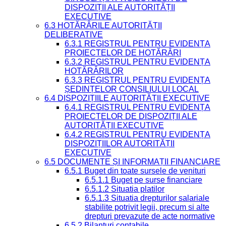
DISPOZIȚII ALE AUTORITĂȚII
EXECUTIVE
6.3 HOTĂRÂRILE AUTORITĂȚII
DELIBERATIVE
6.3.1 REGISTRUL PENTRU EVIDENȚA
PROIECTELOR DE HOTĂRÂRI
6.3.2 REGISTRUL PENTRU EVIDENȚA
HOTĂRÂRILOR
6.3.3 REGISTRUL PENTRU EVIDENȚA
ȘEDINȚELOR CONSILIULUI LOCAL
6.4 DISPOZIȚIILE AUTORITĂȚII EXECUTIVE
6.4.1 REGISTRUL PENTRU EVIDENȚA
PROIECTELOR DE DISPOZIȚII ALE
AUTORITĂȚII EXECUTIVE
6.4.2 REGISTRUL PENTRU EVIDENȚA
DISPOZIȚIILOR AUTORITĂȚII
EXECUTIVE
6.5 DOCUMENTE ȘI INFORMAȚII FINANCIARE
6.5.1 Buget din toate sursele de venituri
6.5.1.1 Buget pe surse financiare
6.5.1.2 Situatia platilor
6.5.1.3 Situatia drepturilor salariale
stabilite potrivit legii, precum si alte
drepturi prevazute de acte normative
6.5.2 Bilanturi contabile