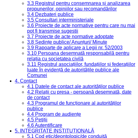
3.3 Registrul pentru consemnarea și analizarea
propunerilor, opiniilor sau recomandărilor
3.4 Dezbateri publice
3.5 Consultari interministeriale
3.6 Proiecte de acte normative pentru care nu mai
pot fi transmise sugestii
3.7 Proiecte de acte normative adoptate
3.8 Ședințe publice/ Anunțuri/ Minute
3.9 Rapoarte de aplicare a Legii nr. 52/2003
3.10 Persoana desemnată responsabilă pentru
relația cu societatea civilă
3.11 Registrul asociațiilor, fundațiilor și federațiilor
luate în evidență de autoritățile publice ale
Comunei
4. Contact
4.1 Datele de contact ale autorităților publice
4.2 Relații cu presa - persoană desemnată, date
de contact
4.3 Programul de funcționare al autorităților
publice
4.4 Program de audiențe
4.5 Petiții
4.6 Autentificare
5. INTEGRITATE INSTITUȚIONALĂ
5.1 Cod etic/deontologic/de conduită