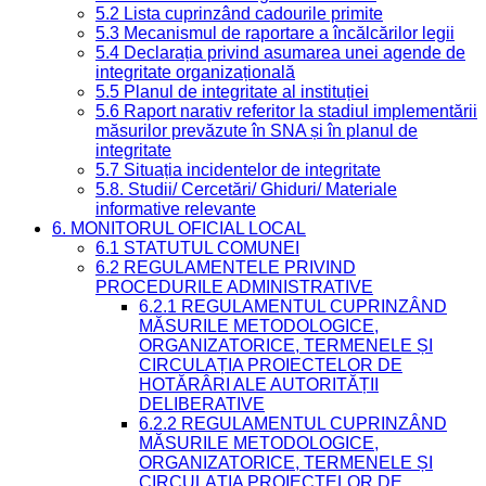
5.2 Lista cuprinzând cadourile primite
5.3 Mecanismul de raportare a încălcărilor legii
5.4 Declarația privind asumarea unei agende de
integritate organizațională
5.5 Planul de integritate al instituției
5.6 Raport narativ referitor la stadiul implementării
măsurilor prevăzute în SNA și în planul de
integritate
5.7 Situația incidentelor de integritate
5.8. Studii/ Cercetări/ Ghiduri/ Materiale
informative relevante
6. MONITORUL OFICIAL LOCAL
6.1 STATUTUL COMUNEI
6.2 REGULAMENTELE PRIVIND
PROCEDURILE ADMINISTRATIVE
6.2.1 REGULAMENTUL CUPRINZÂND
MĂSURILE METODOLOGICE,
ORGANIZATORICE, TERMENELE ȘI
CIRCULAȚIA PROIECTELOR DE
HOTĂRÂRI ALE AUTORITĂȚII
DELIBERATIVE
6.2.2 REGULAMENTUL CUPRINZÂND
MĂSURILE METODOLOGICE,
ORGANIZATORICE, TERMENELE ȘI
CIRCULAȚIA PROIECTELOR DE