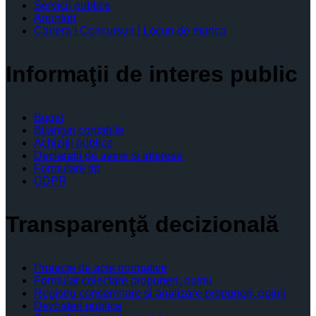
Servicii publice
Anunturi
Cariera | Concursuri | Locuri de munca
Informaţii de interes public
Buget
Bilanţuri contabile
Achiziţii publice
Declaratii de avere si interese
Formulare tip
GDPR
Transparenţă decizională
Proiecte de acte normative
Formular colectare propuneri, opinii
Registru consemnare si analizare propuneri, opinii
Dezbateri publice