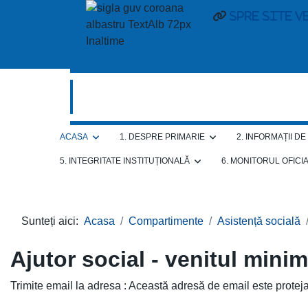
spre site v
ACASA
1. DESPRE PRIMARIE
2. INFORMAȚII D
5. INTEGRITATE INSTITUȚIONALĂ
6. MONITORUL OFICI
Sunteți aici:
Acasa
Compartimente
Asistență socială
Ajutor social - venitul mini
Trimite email la adresa :
Această adresă de email este proteja