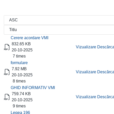
Titlu
Descărcare
Cerere acordare VMI
832.65 KB
Vizualizare
Descărca
20-10-2025
7 times
formulare
7.92 MB
Vizualizare
Descărca
20-10-2025
8 times
GHID INFORMATIV VMI
759.74 KB
Vizualizare
Descărca
20-10-2025
9 times
Legea 196