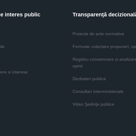
de interes public
Transparenţă decizional
Proiecte de acte normative
ile
Formular colectare propuneri, opi
Registru consemnare si analizar
opinii
vere si interese
Dezbateri publice
Consultari interministeriale
Video Şedinţe publice