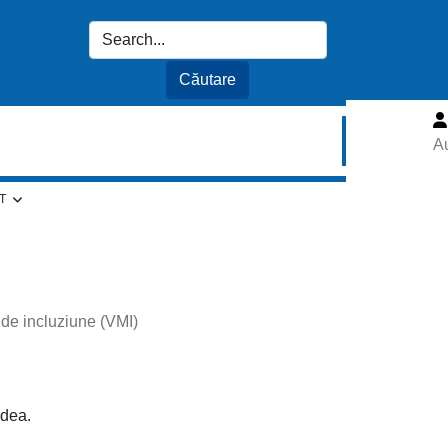
Au
T
m de incluziune (VMI)
edea.