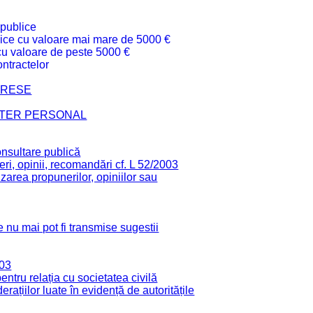
 publice
ublice cu valoare mai mare de 5000 €
 cu valoare de peste 5000 €
ntractelor
TERESE
CTER PERSONAL
onsultare publică
ri, opinii, recomandări cf. L 52/2003
zarea propunerilor, opiniilor sau
 nu mai pot fi transmise sugestii
003
tru relația cu societatea civilă
derațiilor luate în evidență de autoritățile