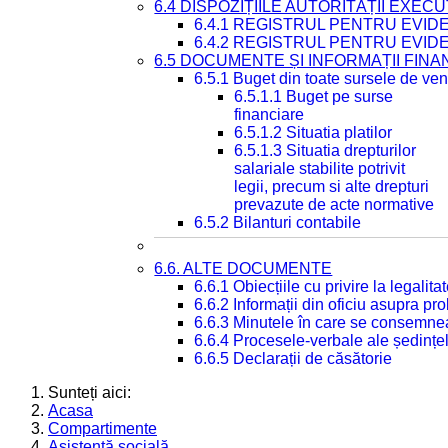
6.4 DISPOZIȚIILE AUTORITĂȚII EXECU
6.4.1 REGISTRUL PENTRU EVID
6.4.2 REGISTRUL PENTRU EVID
6.5 DOCUMENTE ȘI INFORMAȚII FIN
6.5.1 Buget din toate sursele de veni
6.5.1.1 Buget pe surse
financiare
6.5.1.2 Situatia platilor
6.5.1.3 Situatia drepturilor
salariale stabilite potrivit
legii, precum si alte drepturi
prevazute de acte normative
6.5.2 Bilanturi contabile
6.6. ALTE DOCUMENTE
6.6.1 Obiecțiile cu privire la legali
6.6.2 Informații din oficiu asupra p
6.6.3 Minutele în care se consemnea
6.6.4 Procesele-verbale ale ședințel
6.6.5 Declarații de căsătorie
Sunteți aici:
Acasa
Compartimente
Asistență socială