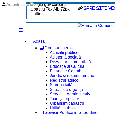
Autentificare
spre site ve
Acasa
Compartimente
Achiziții publice
Asistență socială
Dezvoltare comunitară
Educație și Cultură
Financiar Contabil
Juridic si resurse umane
Registrul agricol
Starea civilă
Situații de urgență
Serviciul Administrativ
Taxe și impozite
Urbanism cadastru
Utilități publice
Servicii Publice în Subordine