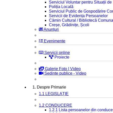
Serviciul Voluntar pentru Situații d
Poliția Locală
Serviciul Public de Gospodărire C
Servicii de Evidența Persoanelor
Cămin Cultural / Bibliotecă Comuna
Creșe, Grădinițe, Școli
Anunțuri
Evenimente
Servicii online
Proiecte
Galerie Foto | Video
Sedinte publice - Video
1. Despre Primarie
1.1 LEGISLAȚIE
1.2 CONDUCERE
1.2.1 Lista persoanelor din conduce