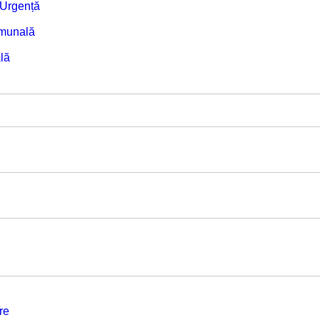
e Urgență
omunală
lă
re