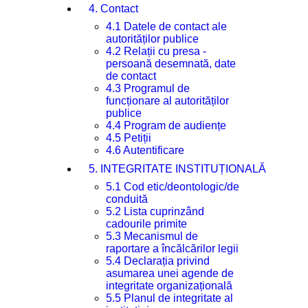
4. Contact
4.1 Datele de contact ale
autorităților publice
4.2 Relații cu presa -
persoană desemnată, date
de contact
4.3 Programul de
funcționare al autorităților
publice
4.4 Program de audiențe
4.5 Petiții
4.6 Autentificare
5. INTEGRITATE INSTITUȚIONALĂ
5.1 Cod etic/deontologic/de
conduită
5.2 Lista cuprinzând
cadourile primite
5.3 Mecanismul de
raportare a încălcărilor legii
5.4 Declarația privind
asumarea unei agende de
integritate organizațională
5.5 Planul de integritate al