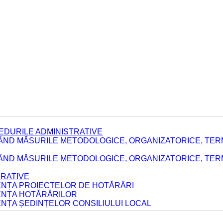
EDURILE ADMINISTRATIVE
ÂND MĂSURILE METODOLOGICE, ORGANIZATORICE, TER
E
ÂND MĂSURILE METODOLOGICE, ORGANIZATORICE, TERME
ERATIVE
DENȚA PROIECTELOR DE HOTĂRÂRI
DENȚA HOTĂRÂRILOR
ENȚA ȘEDINȚELOR CONSILIULUI LOCAL