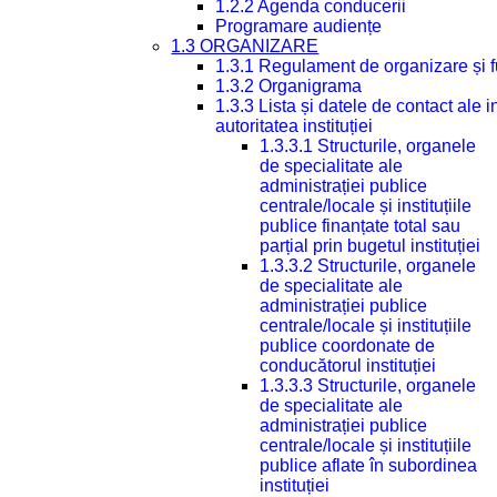
1.2.2 Agenda conducerii
Programare audiențe
1.3 ORGANIZARE
1.3.1 Regulament de organizare și 
1.3.2 Organigrama
1.3.3 Lista și datele de contact ale
autoritatea instituției
1.3.3.1 Structurile, organele
de specialitate ale
administrației publice
centrale/locale și instituțiile
publice finanțate total sau
parțial prin bugetul instituției
1.3.3.2 Structurile, organele
de specialitate ale
administrației publice
centrale/locale și instituțiile
publice coordonate de
conducătorul instituției
1.3.3.3 Structurile, organele
de specialitate ale
administrației publice
centrale/locale și instituțiile
publice aflate în subordinea
instituției