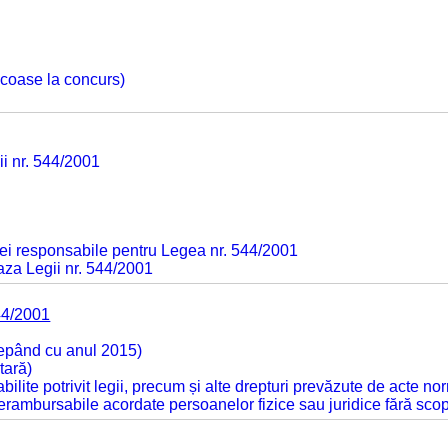
 scoase la concurs)
ii nr. 544/2001
ei responsabile pentru Legea nr. 544/2001
baza Legii nr. 544/2001
44/2001
cepând cu anul 2015)
tară)
tabilite potrivit legii, precum și alte drepturi prevăzute de acte no
 nerambursabile acordate persoanelor fizice sau juridice fără sco