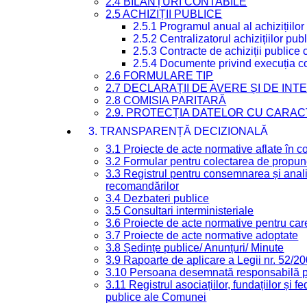
2.4 BILANȚURI CONTABILE
2.5 ACHIZIȚII PUBLICE
2.5.1 Programul anual al achizițiilor
2.5.2 Centralizatorul achizițiilor p
2.5.3 Contracte de achiziții publice
2.5.4 Documente privind execuția co
2.6 FORMULARE TIP
2.7 DECLARAȚII DE AVERE ȘI DE IN
2.8 COMISIA PARITARĂ
2.9. PROTECȚIA DATELOR CU CARA
3. TRANSPARENȚĂ DECIZIONALĂ
3.1 Proiecte de acte normative aflate în c
3.2 Formular pentru colectarea de propune
3.3 Registrul pentru consemnarea și anali
recomandărilor
3.4 Dezbateri publice
3.5 Consultari interministeriale
3.6 Proiecte de acte normative pentru care
3.7 Proiecte de acte normative adoptate
3.8 Ședințe publice/ Anunțuri/ Minute
3.9 Rapoarte de aplicare a Legii nr. 52/2
3.10 Persoana desemnată responsabilă pen
3.11 Registrul asociațiilor, fundațiilor și fe
publice ale Comunei