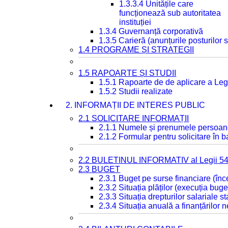
1.3.3.4 Unitățile care
funcționează sub autoritatea
instituției
1.3.4 Guvernanță corporativă
1.3.5 Carieră (anunțurile posturilor
1.4 PROGRAME ȘI STRATEGII
1.5 RAPOARTE ȘI STUDII
1.5.1 Rapoarte de de aplicare a Leg
1.5.2 Studii realizate
2. INFORMAȚII DE INTERES PUBLIC
2.1 SOLICITARE INFORMAȚII
2.1.1 Numele și prenumele persoan
2.1.2 Formular pentru solicitare în 
2.2 BULETINUL INFORMATIV al Legii 5
2.3 BUGET
2.3.1 Buget pe surse financiare (în
2.3.2 Situația plăților (execuția buge
2.3.3 Situația drepturilor salariale s
2.3.4 Situația anuală a finanțărilor