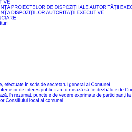
TIVE
ENȚA PROIECTELOR DE DISPOZIȚII ALE AUTORITĂȚII EXE
ENȚA DISPOZIȚIILOR AUTORITĂȚII EXECUTIVE
ANCIARE
turi
tate, efectuate în scris de secretarul general al Comunei
roblemelor de interes public care urmează să fie dezbătute de Con
ză, în rezumat, punctele de vedere exprimate de participanți la
or Consiliului local al comunei