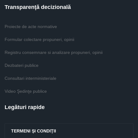
Transparenţă decizională
Proiecte de acte normative
Formular colectare propuneri, opinii
Registru consemnare si analizare propuneri, opinii
Dezbateri publice
Consultari interministeriale
Video Şedinţe publice
Legături rapide
TERMENI ŞI CONDIŢII