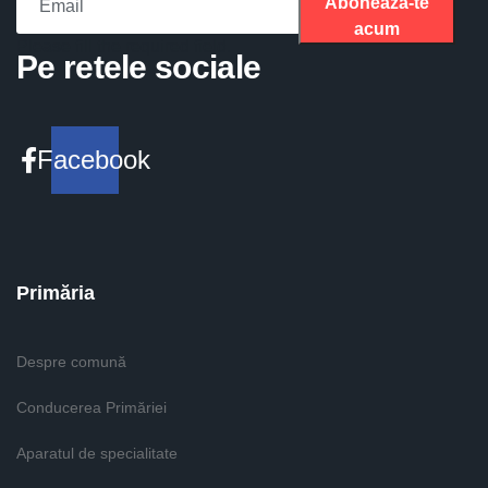
Aboneaza-te
acum
Please fill the required field.
Pe retele sociale
Facebook
Primăria
Despre comună
Conducerea Primăriei
Aparatul de specialitate