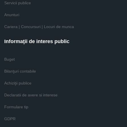
Servicii publice
Anunturi
Cariera | Concursuri | Locuri de munca
Informaţii de interes public
Buget
Bilanţuri contabile
Achiziţii publice
Declaratii de avere si interese
Formulare tip
GDPR