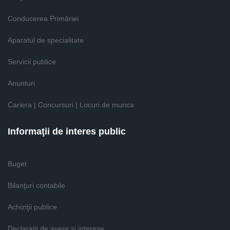
Conducerea Primăriei
Aparatul de specialitate
Servicii publice
Anunturi
Cariera | Concursuri | Locuri de munca
Informaţii de interes public
Buget
Bilanţuri contabile
Achiziţii publice
Declaratii de avere si interese