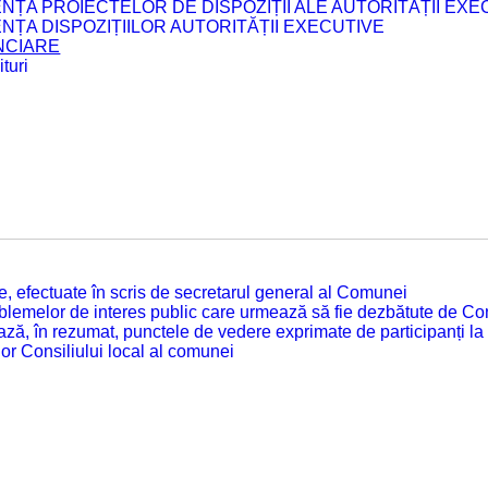
ENȚA PROIECTELOR DE DISPOZIȚII ALE AUTORITĂȚII EXE
ENȚA DISPOZIȚIILOR AUTORITĂȚII EXECUTIVE
ANCIARE
turi
tate, efectuate în scris de secretarul general al Comunei
roblemelor de interes public care urmează să fie dezbătute de Con
ză, în rezumat, punctele de vedere exprimate de participanți la
or Consiliului local al comunei