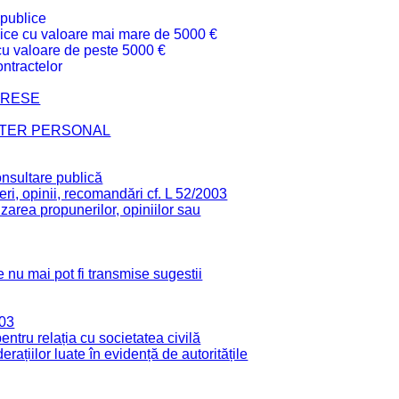
 publice
ublice cu valoare mai mare de 5000 €
 cu valoare de peste 5000 €
ntractelor
TERESE
CTER PERSONAL
onsultare publică
ri, opinii, recomandări cf. L 52/2003
zarea propunerilor, opiniilor sau
 nu mai pot fi transmise sugestii
003
tru relația cu societatea civilă
derațiilor luate în evidență de autoritățile