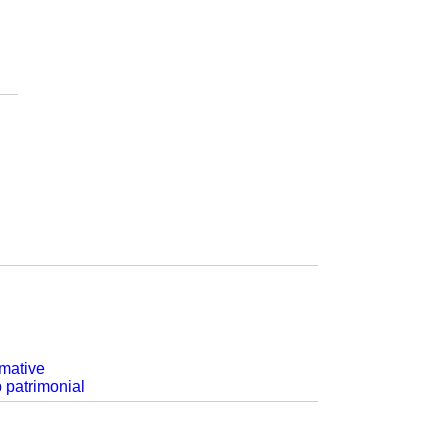
rmative
p patrimonial