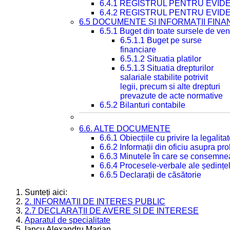
6.4.1 REGISTRUL PENTRU EVID
6.4.2 REGISTRUL PENTRU EVID
6.5 DOCUMENTE ȘI INFORMAȚII FIN
6.5.1 Buget din toate sursele de veni
6.5.1.1 Buget pe surse
financiare
6.5.1.2 Situatia platilor
6.5.1.3 Situatia drepturilor
salariale stabilite potrivit
legii, precum si alte drepturi
prevazute de acte normative
6.5.2 Bilanturi contabile
6.6. ALTE DOCUMENTE
6.6.1 Obiecțiile cu privire la legali
6.6.2 Informații din oficiu asupra p
6.6.3 Minutele în care se consemnea
6.6.4 Procesele-verbale ale ședințel
6.6.5 Declarații de căsătorie
Sunteți aici:
2. INFORMAȚII DE INTERES PUBLIC
2.7 DECLARAȚII DE AVERE ȘI DE INTERESE
Aparatul de specialitate
Iancu Alexandru Marian