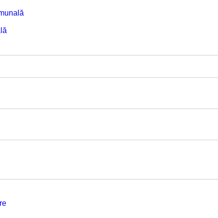
omunală
lă
re