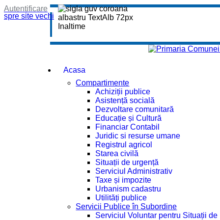
Autentificare
spre site vechi
Acasa
Compartimente
Achiziții publice
Asistență socială
Dezvoltare comunitară
Educație și Cultură
Financiar Contabil
Juridic si resurse umane
Registrul agricol
Starea civilă
Situații de urgență
Serviciul Administrativ
Taxe și impozite
Urbanism cadastru
Utilități publice
Servicii Publice în Subordine
Serviciul Voluntar pentru Situații d