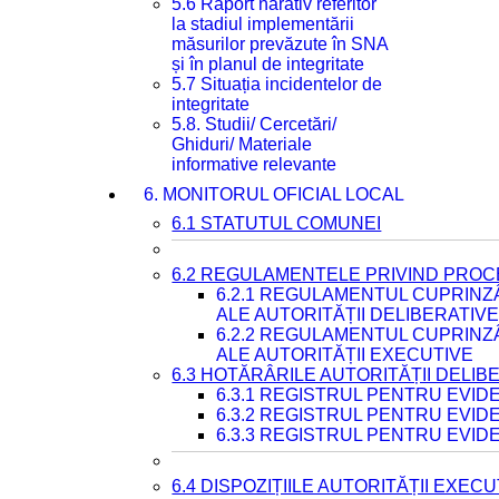
5.6 Raport narativ referitor
la stadiul implementării
măsurilor prevăzute în SNA
și în planul de integritate
5.7 Situația incidentelor de
integritate
5.8. Studii/ Cercetări/
Ghiduri/ Materiale
informative relevante
6. MONITORUL OFICIAL LOCAL
6.1 STATUTUL COMUNEI
6.2 REGULAMENTELE PRIVIND PROC
6.2.1 REGULAMENTUL CUPRINZ
ALE AUTORITĂȚII DELIBERATIV
6.2.2 REGULAMENTUL CUPRINZ
ALE AUTORITĂȚII EXECUTIVE
6.3 HOTĂRÂRILE AUTORITĂȚII DELIB
6.3.1 REGISTRUL PENTRU EVI
6.3.2 REGISTRUL PENTRU EVI
6.3.3 REGISTRUL PENTRU EVID
6.4 DISPOZIȚIILE AUTORITĂȚII EXECU