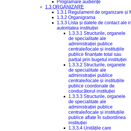
Programare audiențe
1.3 ORGANIZARE
1.3.1 Regulament de organizare și 
1.3.2 Organigrama
1.3.3 Lista și datele de contact ale
autoritatea instituției
1.3.3.1 Structurile, organele
de specialitate ale
administrației publice
centrale/locale și instituțiile
publice finanțate total sau
parțial prin bugetul instituției
1.3.3.2 Structurile, organele
de specialitate ale
administrației publice
centrale/locale și instituțiile
publice coordonate de
conducătorul instituției
1.3.3.3 Structurile, organele
de specialitate ale
administrației publice
centrale/locale și instituțiile
publice aflate în subordinea
instituției
1.3.3.4 Unitățile care