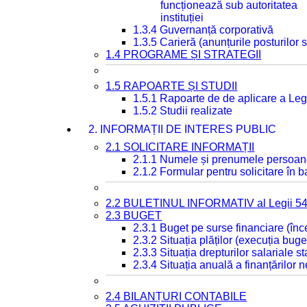
funcționează sub autoritatea
instituției
1.3.4 Guvernanță corporativă
1.3.5 Carieră (anunțurile posturilor
1.4 PROGRAME ȘI STRATEGII
1.5 RAPOARTE ȘI STUDII
1.5.1 Rapoarte de de aplicare a Leg
1.5.2 Studii realizate
2. INFORMAȚII DE INTERES PUBLIC
2.1 SOLICITARE INFORMAȚII
2.1.1 Numele și prenumele persoan
2.1.2 Formular pentru solicitare în 
2.2 BULETINUL INFORMATIV al Legii 5
2.3 BUGET
2.3.1 Buget pe surse financiare (în
2.3.2 Situația plăților (execuția buge
2.3.3 Situația drepturilor salariale s
2.3.4 Situația anuală a finanțărilor
2.4 BILANȚURI CONTABILE