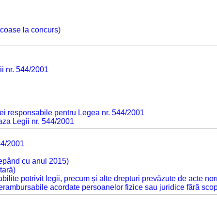
 scoase la concurs)
ii nr. 544/2001
ei responsabile pentru Legea nr. 544/2001
baza Legii nr. 544/2001
44/2001
cepând cu anul 2015)
tară)
tabilite potrivit legii, precum și alte drepturi prevăzute de acte no
 nerambursabile acordate persoanelor fizice sau juridice fără sco