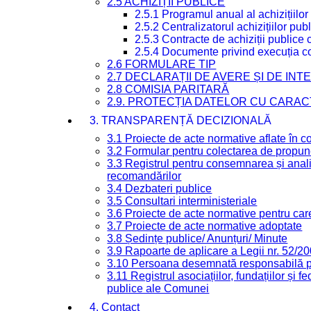
2.5 ACHIZIȚII PUBLICE
2.5.1 Programul anual al achizițiilor
2.5.2 Centralizatorul achizițiilor p
2.5.3 Contracte de achiziții publice
2.5.4 Documente privind execuția co
2.6 FORMULARE TIP
2.7 DECLARAȚII DE AVERE ȘI DE IN
2.8 COMISIA PARITARĂ
2.9. PROTECȚIA DATELOR CU CARA
3. TRANSPARENȚĂ DECIZIONALĂ
3.1 Proiecte de acte normative aflate în c
3.2 Formular pentru colectarea de propune
3.3 Registrul pentru consemnarea și anali
recomandărilor
3.4 Dezbateri publice
3.5 Consultari interministeriale
3.6 Proiecte de acte normative pentru care
3.7 Proiecte de acte normative adoptate
3.8 Ședințe publice/ Anunțuri/ Minute
3.9 Rapoarte de aplicare a Legii nr. 52/2
3.10 Persoana desemnată responsabilă pen
3.11 Registrul asociațiilor, fundațiilor și fe
publice ale Comunei
4. Contact