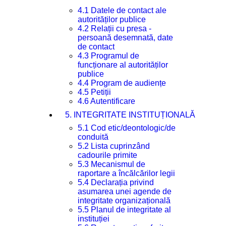
4.1 Datele de contact ale
autorităților publice
4.2 Relații cu presa -
persoană desemnată, date
de contact
4.3 Programul de
funcționare al autorităților
publice
4.4 Program de audiențe
4.5 Petiții
4.6 Autentificare
5. INTEGRITATE INSTITUȚIONALĂ
5.1 Cod etic/deontologic/de
conduită
5.2 Lista cuprinzând
cadourile primite
5.3 Mecanismul de
raportare a încălcărilor legii
5.4 Declarația privind
asumarea unei agende de
integritate organizațională
5.5 Planul de integritate al
instituției